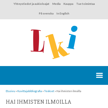
Hyppää
Yhteystiedot ja aukioloajat
Media
Kauppa
Tue toimintaa
sisältöön
På svenska
In English
Etusivu
»
Kuvittaja­bibliografia
»
Teokset
»
Hai ihmisten ilmoilla
HAI IHMISTEN ILMOILLA