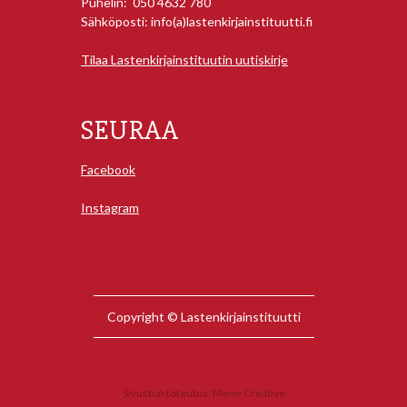
Puhelin: 050 4632 780
Sähköposti: info(a)lastenkirjainstituutti.fi
Tilaa Lastenkirjainstituutin uutiskirje
SEURAA
Facebook
Instagram
Copyright © Lastenkirjainstituutti
Sivuston toteutus:
Mene Creative