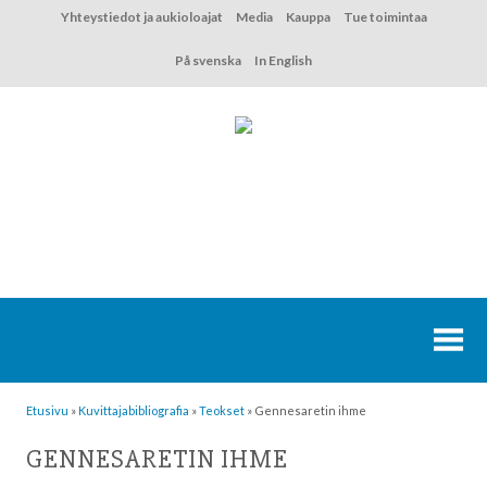
Hyppää
Yhteystiedot ja aukioloajat
Media
Kauppa
Tue toimintaa
sisältöön
På svenska
In English
Etusivu
»
Kuvittaja­bibliografia
»
Teokset
»
Gennesaretin ihme
GENNESARETIN IHME