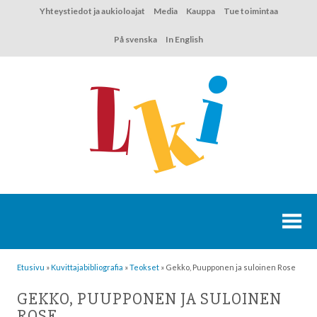
Hyppää
Yhteystiedot ja aukioloajat
Media
Kauppa
Tue toimintaa
sisältöön
På svenska
In English
Etusivu
»
Kuvittaja­bibliografia
»
Teokset
»
Gekko, Puupponen ja suloinen Rose
GEKKO, PUUPPONEN JA SULOINEN
ROSE