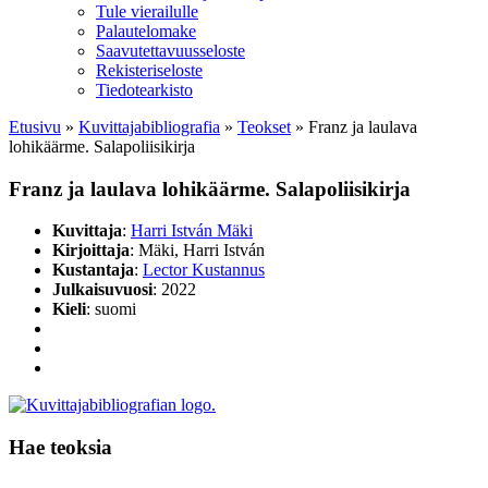
Tule vierailulle
Palautelomake
Saavutettavuusseloste
Rekisteriseloste
Tiedotearkisto
Etusivu
»
Kuvittaja­bibliografia
»
Teokset
»
Franz ja laulava
lohikäärme. Salapoliisikirja
Franz ja laulava lohikäärme. Salapoliisikirja
Kuvittaja
:
Harri István Mäki
Kirjoittaja
: Mäki, Harri István
Kustantaja
:
Lector Kustannus
Julkaisuvuosi
: 2022
Kieli
: suomi
Hae teoksia