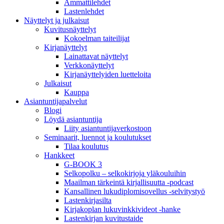
Ammattilehdet
Lastenlehdet
Näyttelyt ja julkaisut
Kuvitusnäyttelyt
Kokoelman taiteilijat
Kirjanäyttelyt
Lainattavat näyttelyt
Verkkonäyttelyt
Kirjanäyttelyiden luetteloita
Julkaisut
Kauppa
Asiantuntija­palvelut
Blogi
Löydä asiantuntija
Liity asiantuntijaverkostoon
Seminaarit, luennot ja koulutukset
Tilaa koulutus
Hankkeet
G-BOOK 3
Selkopolku – selkokirjoja yläkouluihin
Maailman tärkeintä kirjallisuutta -podcast
Kansallinen lukudiplomisovellus -selvitystyö
Lastenkirjasilta
Kirjakoplan lukuvinkkivideot -hanke
Lastenkirjan kuvitustaide