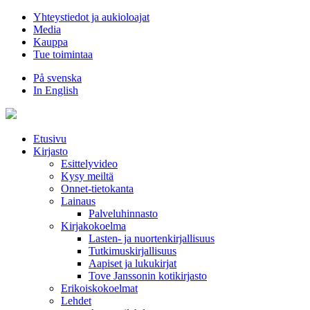
Hyppää
Yhteystiedot ja aukioloajat
sisältöön
Media
Kauppa
Tue toimintaa
På svenska
In English
Etusivu
Kirjasto
Esittelyvideo
Kysy meiltä
Onnet-tietokanta
Lainaus
Palveluhinnasto
Kirjakokoelma
Lasten- ja nuortenkirjallisuus
Tutkimuskirjallisuus
Aapiset ja lukukirjat
Tove Janssonin kotikirjasto
Erikoiskokoelmat
Lehdet