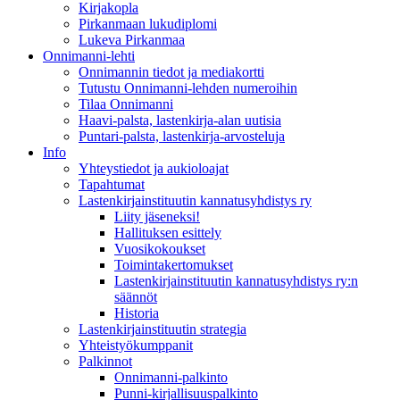
Kirjakopla
Pirkanmaan lukudiplomi
Lukeva Pirkanmaa
Onnimanni-lehti
Onnimannin tiedot ja mediakortti
Tutustu Onnimanni-lehden numeroihin
Tilaa Onnimanni
Haavi-palsta, lastenkirja-alan uutisia
Puntari-palsta, lastenkirja-arvosteluja
Info
Yhteystiedot ja aukioloajat
Tapahtumat
Lastenkirjainstituutin kannatusyhdistys ry
Liity jäseneksi!
Hallituksen esittely
Vuosikokoukset
Toimintakertomukset
Lastenkirjainstituutin kannatusyhdistys ry:n
säännöt
Historia
Lastenkirjainstituutin strategia
Yhteistyökumppanit
Palkinnot
Onnimanni-palkinto
Punni-kirjallisuuspalkinto