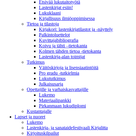
Etsivää lukutaitotyötä
Lastenkirjat esiin!
Lukuklaani
Kirjallisuus ilmiöoppimisessa
Tietoa ja tilastoja
Kirjakori: lastenkirjatilastot ja -näyttely
Palkintoluettelot
Kuvittaja­bibliografia
Koivu ja tähti –tietokanta
Kolmen tähden tietoa -tietokanta
Lastenkirja-alan toimijat
Tutkimus
Väitöskirjoja ja lisensiaatintöitä
Pro gradu -tutkielmia
Lukututkimus
Julkaisusarja
Opettajille ja varhaiskasvattajille
Lukemo
Materiaalipankki
Pirkanmaan lukudiplomi
Kustantajalle
Lapset ja nuoret
Lukemo
Lastenkirja- ja sanataidefestivaali Kirjalitta
Kirjoituskilpailut