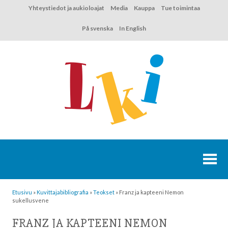
Hyppää
Yhteystiedot ja aukioloajat
Media
Kauppa
Tue toimintaa
sisältöön
På svenska
In English
Etusivu
»
Kuvittaja­bibliografia
»
Teokset
»
Franz ja kapteeni Nemon
sukellusvene
FRANZ JA KAPTEENI NEMON