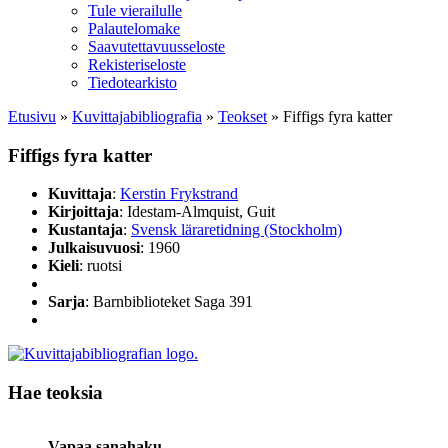
Tule vierailulle
Palautelomake
Saavutettavuusseloste
Rekisteriseloste
Tiedotearkisto
Etusivu
»
Kuvittaja­bibliografia
»
Teokset
»
Fiffigs fyra katter
Fiffigs fyra katter
Kuvittaja
:
Kerstin Frykstrand
Kirjoittaja
: Idestam-Almquist, Guit
Kustantaja
:
Svensk läraretidning (Stockholm)
Julkaisuvuosi
: 1960
Kieli
: ruotsi
Sarja
: Barnbiblioteket Saga 391
Hae teoksia
Vapaa sanahaku