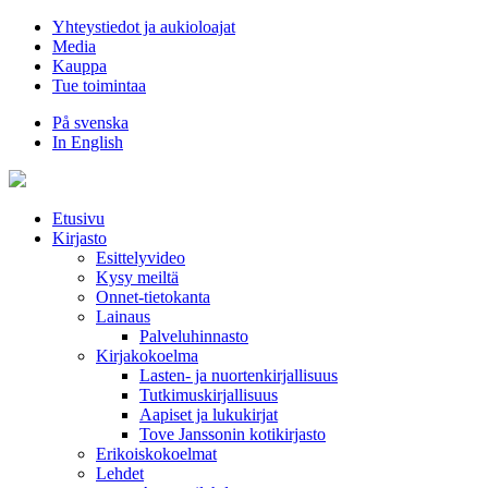
Hyppää
Yhteystiedot ja aukioloajat
sisältöön
Media
Kauppa
Tue toimintaa
På svenska
In English
Etusivu
Kirjasto
Esittelyvideo
Kysy meiltä
Onnet-tietokanta
Lainaus
Palveluhinnasto
Kirjakokoelma
Lasten- ja nuortenkirjallisuus
Tutkimuskirjallisuus
Aapiset ja lukukirjat
Tove Janssonin kotikirjasto
Erikoiskokoelmat
Lehdet