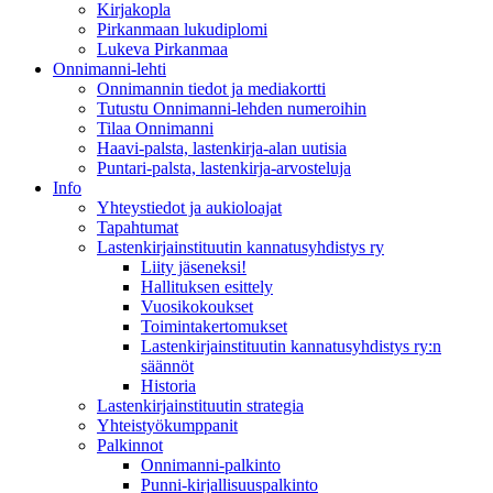
Kirjakopla
Pirkanmaan lukudiplomi
Lukeva Pirkanmaa
Onnimanni-lehti
Onnimannin tiedot ja mediakortti
Tutustu Onnimanni-lehden numeroihin
Tilaa Onnimanni
Haavi-palsta, lastenkirja-alan uutisia
Puntari-palsta, lastenkirja-arvosteluja
Info
Yhteystiedot ja aukioloajat
Tapahtumat
Lastenkirjainstituutin kannatusyhdistys ry
Liity jäseneksi!
Hallituksen esittely
Vuosikokoukset
Toimintakertomukset
Lastenkirjainstituutin kannatusyhdistys ry:n
säännöt
Historia
Lastenkirjainstituutin strategia
Yhteistyökumppanit
Palkinnot
Onnimanni-palkinto
Punni-kirjallisuuspalkinto