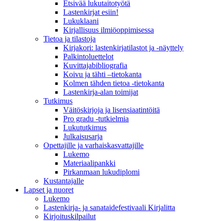
Etsivää lukutaitotyötä
Lastenkirjat esiin!
Lukuklaani
Kirjallisuus ilmiöoppimisessa
Tietoa ja tilastoja
Kirjakori: lastenkirjatilastot ja -näyttely
Palkintoluettelot
Kuvittaja­bibliografia
Koivu ja tähti –tietokanta
Kolmen tähden tietoa -tietokanta
Lastenkirja-alan toimijat
Tutkimus
Väitöskirjoja ja lisensiaatintöitä
Pro gradu -tutkielmia
Lukututkimus
Julkaisusarja
Opettajille ja varhaiskasvattajille
Lukemo
Materiaalipankki
Pirkanmaan lukudiplomi
Kustantajalle
Lapset ja nuoret
Lukemo
Lastenkirja- ja sanataidefestivaali Kirjalitta
Kirjoituskilpailut