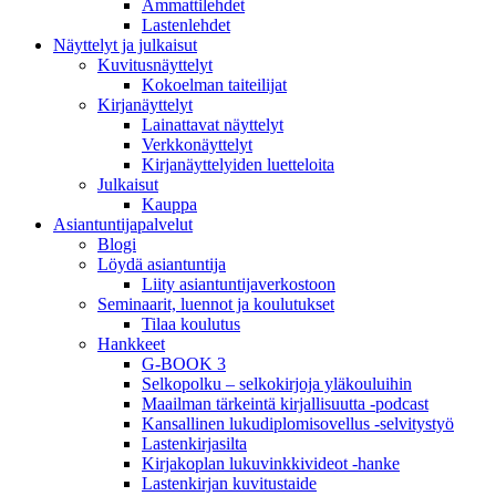
Ammattilehdet
Lastenlehdet
Näyttelyt ja julkaisut
Kuvitusnäyttelyt
Kokoelman taiteilijat
Kirjanäyttelyt
Lainattavat näyttelyt
Verkkonäyttelyt
Kirjanäyttelyiden luetteloita
Julkaisut
Kauppa
Asiantuntija­palvelut
Blogi
Löydä asiantuntija
Liity asiantuntijaverkostoon
Seminaarit, luennot ja koulutukset
Tilaa koulutus
Hankkeet
G-BOOK 3
Selkopolku – selkokirjoja yläkouluihin
Maailman tärkeintä kirjallisuutta -podcast
Kansallinen lukudiplomisovellus -selvitystyö
Lastenkirjasilta
Kirjakoplan lukuvinkkivideot -hanke
Lastenkirjan kuvitustaide