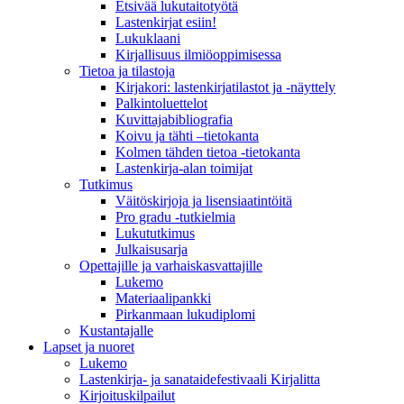
Etsivää lukutaitotyötä
Lastenkirjat esiin!
Lukuklaani
Kirjallisuus ilmiöoppimisessa
Tietoa ja tilastoja
Kirjakori: lastenkirjatilastot ja -näyttely
Palkintoluettelot
Kuvittaja­bibliografia
Koivu ja tähti –tietokanta
Kolmen tähden tietoa -tietokanta
Lastenkirja-alan toimijat
Tutkimus
Väitöskirjoja ja lisensiaatintöitä
Pro gradu -tutkielmia
Lukututkimus
Julkaisusarja
Opettajille ja varhaiskasvattajille
Lukemo
Materiaalipankki
Pirkanmaan lukudiplomi
Kustantajalle
Lapset ja nuoret
Lukemo
Lastenkirja- ja sanataidefestivaali Kirjalitta
Kirjoituskilpailut