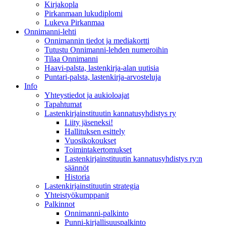
Kirjakopla
Pirkanmaan lukudiplomi
Lukeva Pirkanmaa
Onnimanni-lehti
Onnimannin tiedot ja mediakortti
Tutustu Onnimanni-lehden numeroihin
Tilaa Onnimanni
Haavi-palsta, lastenkirja-alan uutisia
Puntari-palsta, lastenkirja-arvosteluja
Info
Yhteystiedot ja aukioloajat
Tapahtumat
Lastenkirjainstituutin kannatusyhdistys ry
Liity jäseneksi!
Hallituksen esittely
Vuosikokoukset
Toimintakertomukset
Lastenkirjainstituutin kannatusyhdistys ry:n
säännöt
Historia
Lastenkirjainstituutin strategia
Yhteistyökumppanit
Palkinnot
Onnimanni-palkinto
Punni-kirjallisuuspalkinto