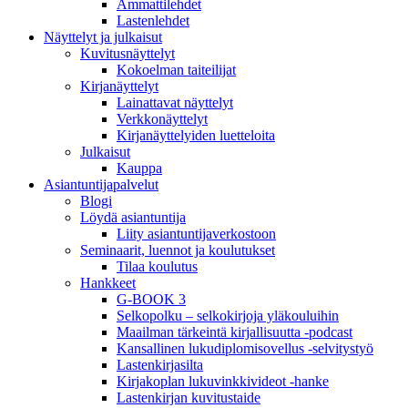
Ammattilehdet
Lastenlehdet
Näyttelyt ja julkaisut
Kuvitusnäyttelyt
Kokoelman taiteilijat
Kirjanäyttelyt
Lainattavat näyttelyt
Verkkonäyttelyt
Kirjanäyttelyiden luetteloita
Julkaisut
Kauppa
Asiantuntija­palvelut
Blogi
Löydä asiantuntija
Liity asiantuntijaverkostoon
Seminaarit, luennot ja koulutukset
Tilaa koulutus
Hankkeet
G-BOOK 3
Selkopolku – selkokirjoja yläkouluihin
Maailman tärkeintä kirjallisuutta -podcast
Kansallinen lukudiplomisovellus -selvitystyö
Lastenkirjasilta
Kirjakoplan lukuvinkkivideot -hanke
Lastenkirjan kuvitustaide