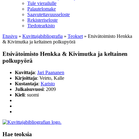
Tule vierailulle
Palautelomake
Saavutettavuusseloste
Rekisteriseloste
Tiedotearkisto
Etusivu
»
Kuvittaja­bibliografia
»
Teokset
»
Etsivätoimisto Henkka
& Kivimutka ja keltainen polkupyörä
Etsivätoimisto Henkka & Kivimutka ja keltainen
polkupyörä
Kuvittaja
:
Jari Paananen
Kirjoittaja
: Veirto, Kalle
Kustantaja
:
Karisto
Julkaisuvuosi
: 2009
Kieli
: suomi
Hae teoksia