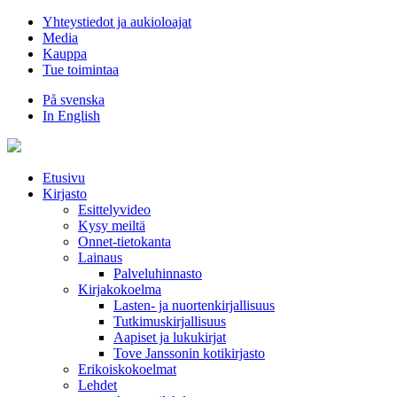
Hyppää
Yhteystiedot ja aukioloajat
sisältöön
Media
Kauppa
Tue toimintaa
På svenska
In English
Etusivu
Kirjasto
Esittelyvideo
Kysy meiltä
Onnet-tietokanta
Lainaus
Palveluhinnasto
Kirjakokoelma
Lasten- ja nuortenkirjallisuus
Tutkimuskirjallisuus
Aapiset ja lukukirjat
Tove Janssonin kotikirjasto
Erikoiskokoelmat
Lehdet