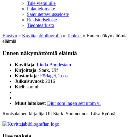
Tule vierailulle
Palautelomake
Saavutettavuusseloste
Rekisteriseloste
Tiedotearkisto
Etusivu
»
Kuvittaja­bibliografia
»
Teokset
»
Ennen näkymättömiä
eläimiä
Ennen näkymättömiä eläimiä
Kuvittaja
:
Linda Bondestam
Kirjoittaja
: Stark, Ulf
Kustantaja
:
Förlaget
,
Teos
Julkaisuvuosi
: 2016
Kieli
: suomi
Muut laitokset
:
Djur som ingen sett utom vi
Ruotsalainen kirjailija Ulf Stark. Suomennos: Liisa Ryömä.
Hae teoksia