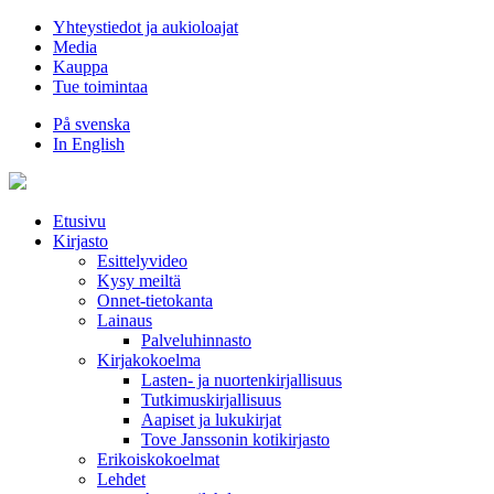
Hyppää
Yhteystiedot ja aukioloajat
sisältöön
Media
Kauppa
Tue toimintaa
På svenska
In English
Etusivu
Kirjasto
Esittelyvideo
Kysy meiltä
Onnet-tietokanta
Lainaus
Palveluhinnasto
Kirjakokoelma
Lasten- ja nuortenkirjallisuus
Tutkimuskirjallisuus
Aapiset ja lukukirjat
Tove Janssonin kotikirjasto
Erikoiskokoelmat
Lehdet