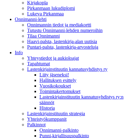
Kirjakopla
Pirkanmaan lukudiplomi
Lukeva Pirkanmaa
Onnimanni-lehti
Onnimannin tiedot ja mediakortti
Tutustu Onnimanni-lehden numeroihin
Tilaa Onnimanni
Haavi-palsta, lastenkirja-alan uutisia
Puntari-palsta, lastenkirja-arvosteluja
Info
Yhteystiedot ja aukioloajat
Tapahtumat
Lastenkirjainstituutin kannatusyhdistys ry
Liity jäseneksi!
Hallituksen esittely
Vuosikokoukset
Toimintakertomukset
Lastenkirjainstituutin kannatusyhdistys ry:n
säännöt
Historia
Lastenkirjainstituutin strategia
Yhteistyökumppanit
Palkinnot
Onnimanni-palkinto
Punni-kirjallisuuspalkinto