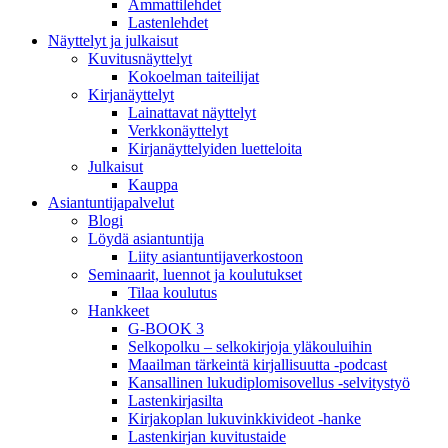
Ammattilehdet
Lastenlehdet
Näyttelyt ja julkaisut
Kuvitusnäyttelyt
Kokoelman taiteilijat
Kirjanäyttelyt
Lainattavat näyttelyt
Verkkonäyttelyt
Kirjanäyttelyiden luetteloita
Julkaisut
Kauppa
Asiantuntija­palvelut
Blogi
Löydä asiantuntija
Liity asiantuntijaverkostoon
Seminaarit, luennot ja koulutukset
Tilaa koulutus
Hankkeet
G-BOOK 3
Selkopolku – selkokirjoja yläkouluihin
Maailman tärkeintä kirjallisuutta -podcast
Kansallinen lukudiplomisovellus -selvitystyö
Lastenkirjasilta
Kirjakoplan lukuvinkkivideot -hanke
Lastenkirjan kuvitustaide