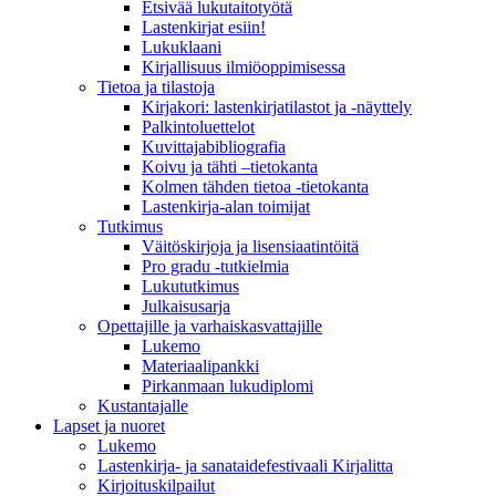
Etsivää lukutaitotyötä
Lastenkirjat esiin!
Lukuklaani
Kirjallisuus ilmiöoppimisessa
Tietoa ja tilastoja
Kirjakori: lastenkirjatilastot ja -näyttely
Palkintoluettelot
Kuvittaja­bibliografia
Koivu ja tähti –tietokanta
Kolmen tähden tietoa -tietokanta
Lastenkirja-alan toimijat
Tutkimus
Väitöskirjoja ja lisensiaatintöitä
Pro gradu -tutkielmia
Lukututkimus
Julkaisusarja
Opettajille ja varhaiskasvattajille
Lukemo
Materiaalipankki
Pirkanmaan lukudiplomi
Kustantajalle
Lapset ja nuoret
Lukemo
Lastenkirja- ja sanataidefestivaali Kirjalitta
Kirjoituskilpailut