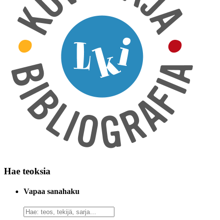
Hae teoksia
Vapaa sanahaku
Vapaa
sanahaku