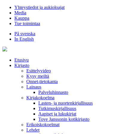
Hyppää
Yhteystiedot ja aukioloajat
sisältöön
Media
Kauppa
Tue toimintaa
På svenska
In English
Etusivu
Kirjasto
Esittelyvideo
Kysy meiltä
Onnet-tietokanta
Lainaus
Palveluhinnasto
Kirjakokoelma
Lasten- ja nuortenkirjallisuus
Tutkimuskirjallisuus
Aapiset ja lukukirjat
Tove Janssonin kotikirjasto
Erikoiskokoelmat
Lehdet