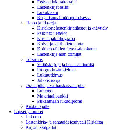
Etsivää lukutaitotyötä
Lastenkirjat esiin!
Lukuklaani
Kirjallisuus ilmiöoppimisessa
Tietoa ja tilastoja
Kirjakori: lastenkirjatilastot ja -näyttely
Palkintoluettelot
Kuvittaja­bibliografia
Koivu ja tähti –tietokanta
Kolmen tähden tietoa -tietokanta
Lastenkirja-alan toimijat
Tutkimus
Väitöskirjoja ja lisensiaatintöitä
Pro gradu -tutkielmia
Lukututkimus
Julkaisusarja
Opettajille ja varhaiskasvattajille
Lukemo
Materiaalipankki
Pirkanmaan lukudiplomi
Kustantajalle
Lapset ja nuoret
Lukemo
Lastenkirja- ja sanataidefestivaali Kirjalitta
Kirjoituskilpailut