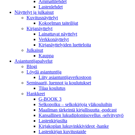
Ammattilehdet
Lastenlehdet
Näyttelyt ja julkaisut
Kuvitusnäyttelyt
Kokoelman taiteilijat
Kirjanäyttelyt
Lainattavat näyttelyt
Verkkonäyttelyt
Kirjanäyttelyiden luetteloita
Julkaisut
Kauppa
Asiantuntija­palvelut
Blogi
Löydä asiantuntija
Liity asiantuntijaverkostoon
Seminaarit, luennot ja koulutukset
Tilaa koulutus
Hankkeet
G-BOOK 3
Selkopolku – selkokirjoja yläkouluihin
Maailman tärkeintä kirjallisuutta -podcast
Kansallinen lukudiplomisovellus -selvitystyö
Lastenkirjasilta
Kirjakoplan lukuvinkkivideot -hanke
Lastenkirjan kuvitustaide