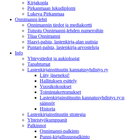
Kirjakopla
Pirkanmaan lukudiplomi
Lukeva Pirkanmaa
Onnimanni-lehti
Onnimannin tiedot ja mediakortti
Tutustu Onnimanni-lehden numeroihin
Tilaa Onnimanni
Haavi-palsta, lastenkirja-alan uutisia
Puntari-palsta, lastenkirja-arvosteluja
Info
Yhteystiedot ja aukioloajat
Tapahtumat
Lastenkirjainstituutin kannatusyhdistys ry
Liity jäseneksi!
Hallituksen esittely
Vuosikokoukset
Toimintakertomukset
Lastenkirjainstituutin kannatusyhdistys ry:n
säännöt
Historia
Lastenkirjainstituutin strategia
Yhteistyökumppanit
Palkinnot
Onnimanni-palkinto
Punni-kirjallisuuspalkinto