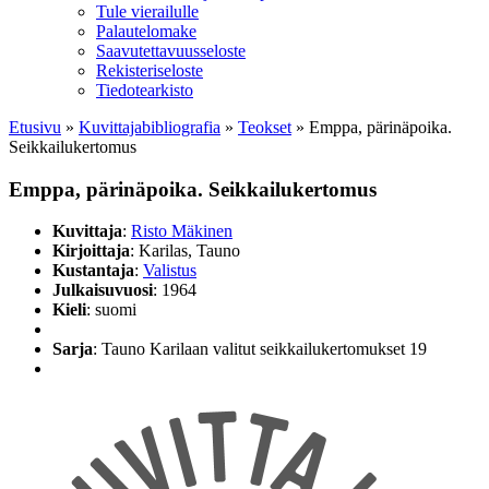
Tule vierailulle
Palautelomake
Saavutettavuusseloste
Rekisteriseloste
Tiedotearkisto
Etusivu
»
Kuvittaja­bibliografia
»
Teokset
»
Emppa, pärinäpoika.
Seikkailukertomus
Emppa, pärinäpoika. Seikkailukertomus
Kuvittaja
:
Risto Mäkinen
Kirjoittaja
: Karilas, Tauno
Kustantaja
:
Valistus
Julkaisuvuosi
: 1964
Kieli
: suomi
Sarja
: Tauno Karilaan valitut seikkailukertomukset 19