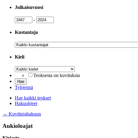
Julkaisuvuosi
Julkaisuvuosi
Julkaisuvuosi
-
Kustantaja
Kustantaja
Kieli
Kieli
Teoksesta on kuvituksia
Tyhjennä
Hae kaikki teokset
Hakuohjeet
→ Kuvittajahakuun
Aukioloajat
Kirjasto