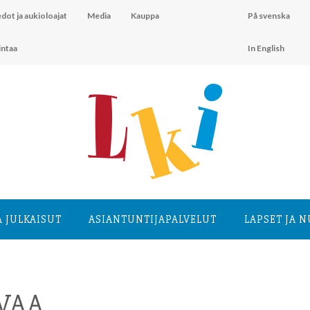
dot ja aukioloajat
Media
Kauppa
På svenska
intaa
In English
A JULKAISUT
ASIANTUNTIJA­PALVELUT
LAPSET JA 
VAA