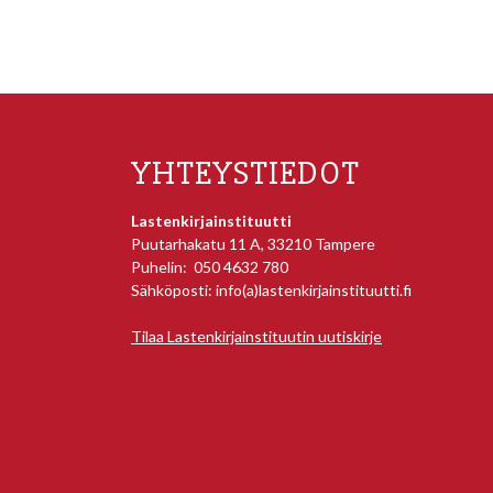
YHTEYSTIEDOT
Lastenkirjainstituutti
Puutarhakatu 11 A, 33210 Tampere
Puhelin: 050 4632 780
Sähköposti: info(a)lastenkirjainstituutti.fi
Tilaa Lastenkirjainstituutin uutiskirje