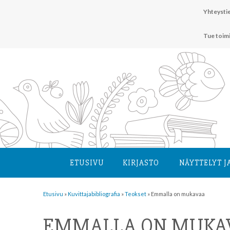
Hyppää
Yhteystie
sisältöön
Tue toim
ETUSIVU
KIRJASTO
NÄYTTELYT J
Etusivu
»
Kuvittaja­bibliografia
»
Teokset
»
Emmalla on mukavaa
EMMALLA ON MUKA