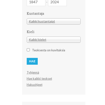
-
Kustantaja
Kustantaja
Kaikki kustantajat
Kieli
Kieli
Kaikki kielet
Teoksesta on kuvituksia
Tyhjennä
Hae kaikki teokset
Hakuohjeet