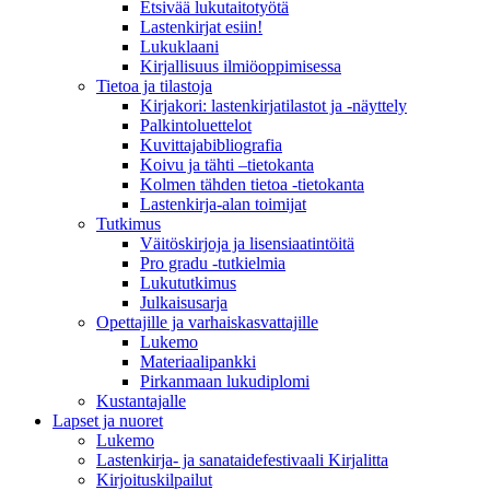
Etsivää lukutaitotyötä
Lastenkirjat esiin!
Lukuklaani
Kirjallisuus ilmiöoppimisessa
Tietoa ja tilastoja
Kirjakori: lastenkirjatilastot ja -näyttely
Palkintoluettelot
Kuvittaja­bibliografia
Koivu ja tähti –tietokanta
Kolmen tähden tietoa -tietokanta
Lastenkirja-alan toimijat
Tutkimus
Väitöskirjoja ja lisensiaatintöitä
Pro gradu -tutkielmia
Lukututkimus
Julkaisusarja
Opettajille ja varhaiskasvattajille
Lukemo
Materiaalipankki
Pirkanmaan lukudiplomi
Kustantajalle
Lapset ja nuoret
Lukemo
Lastenkirja- ja sanataidefestivaali Kirjalitta
Kirjoituskilpailut