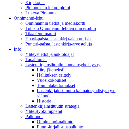
Kirjakopla
Pirkanmaan lukudiplomi
Lukeva Pirkanmaa
Onnimanni-lehti
Onnimannin tiedot ja mediakortti
Tutustu Onnimanni-lehden numeroihin
Tilaa Onnimanni
Haavi-palsta, lastenkirja-alan uutisia
Puntari-palsta, lastenkirja-arvosteluja
Info
Yhteystiedot ja aukioloajat
Tapahtumat
Lastenkirjainstituutin kannatusyhdistys ry
Liity jäseneksi!
Hallituksen esittely
Vuosikokoukset
Toimintakertomukset
Lastenkirjainstituutin kannatusyhdistys ry:n
säännöt
Historia
Lastenkirjainstituutin strategia
Yhteistyökumppanit
Palkinnot
Onnimanni-palkinto
Punni-kirjallisuuspalkinto