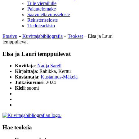
Tule vierailulle
Palautelomake
Saavutettavuusseloste
Rekisteriseloste
Tiedotearkisto
Etusivu
»
Kuvittaja­bibliografia
»
Teokset
»
Elsa ja Lauri
temppuilevat
Elsa ja Lauri temppuilevat
Kuvittaja
:
Nadja Sarell
Kirjoittaja
: Rahikka, Kerttu
Kustantaja
:
Kustannus-Mäkelä
Julkaisuvuosi
: 2024
Kieli
: suomi
Hae teoksia