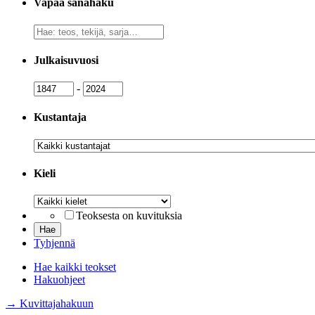
Vapaa sanahaku
Vapaa
sanahaku
Julkaisuvuosi
Julkaisuvuosi
Julkaisuvuosi
-
Kustantaja
Kustantaja
Kieli
Kieli
Teoksesta on kuvituksia
Tyhjennä
Hae kaikki teokset
Hakuohjeet
→ Kuvittajahakuun