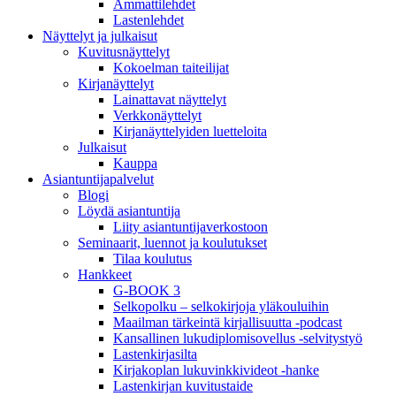
Ammattilehdet
Lastenlehdet
Näyttelyt ja julkaisut
Kuvitusnäyttelyt
Kokoelman taiteilijat
Kirjanäyttelyt
Lainattavat näyttelyt
Verkkonäyttelyt
Kirjanäyttelyiden luetteloita
Julkaisut
Kauppa
Asiantuntija­palvelut
Blogi
Löydä asiantuntija
Liity asiantuntijaverkostoon
Seminaarit, luennot ja koulutukset
Tilaa koulutus
Hankkeet
G-BOOK 3
Selkopolku – selkokirjoja yläkouluihin
Maailman tärkeintä kirjallisuutta -podcast
Kansallinen lukudiplomisovellus -selvitystyö
Lastenkirjasilta
Kirjakoplan lukuvinkkivideot -hanke
Lastenkirjan kuvitustaide