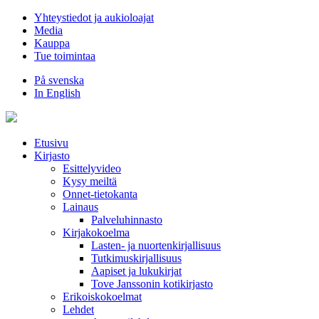
Hyppää
Yhteystiedot ja aukioloajat
sisältöön
Media
Kauppa
Tue toimintaa
På svenska
In English
Etusivu
Kirjasto
Esittelyvideo
Kysy meiltä
Onnet-tietokanta
Lainaus
Palveluhinnasto
Kirjakokoelma
Lasten- ja nuortenkirjallisuus
Tutkimuskirjallisuus
Aapiset ja lukukirjat
Tove Janssonin kotikirjasto
Erikoiskokoelmat
Lehdet