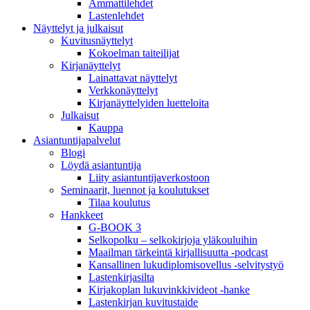
Ammattilehdet
Lastenlehdet
Näyttelyt ja julkaisut
Kuvitusnäyttelyt
Kokoelman taiteilijat
Kirjanäyttelyt
Lainattavat näyttelyt
Verkkonäyttelyt
Kirjanäyttelyiden luetteloita
Julkaisut
Kauppa
Asiantuntija­palvelut
Blogi
Löydä asiantuntija
Liity asiantuntijaverkostoon
Seminaarit, luennot ja koulutukset
Tilaa koulutus
Hankkeet
G-BOOK 3
Selkopolku – selkokirjoja yläkouluihin
Maailman tärkeintä kirjallisuutta -podcast
Kansallinen lukudiplomisovellus -selvitystyö
Lastenkirjasilta
Kirjakoplan lukuvinkkivideot -hanke
Lastenkirjan kuvitustaide