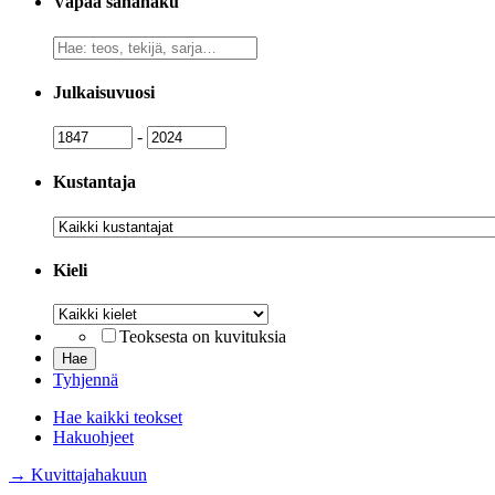
Vapaa sanahaku
Vapaa
sanahaku
Julkaisuvuosi
Julkaisuvuosi
Julkaisuvuosi
-
Kustantaja
Kustantaja
Kieli
Kieli
Teoksesta on kuvituksia
Tyhjennä
Hae kaikki teokset
Hakuohjeet
→ Kuvittajahakuun