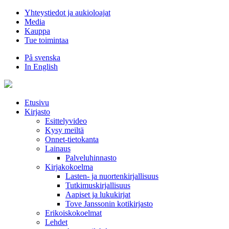
Hyppää
Yhteystiedot ja aukioloajat
sisältöön
Media
Kauppa
Tue toimintaa
På svenska
In English
Etusivu
Kirjasto
Esittelyvideo
Kysy meiltä
Onnet-tietokanta
Lainaus
Palveluhinnasto
Kirjakokoelma
Lasten- ja nuortenkirjallisuus
Tutkimuskirjallisuus
Aapiset ja lukukirjat
Tove Janssonin kotikirjasto
Erikoiskokoelmat
Lehdet