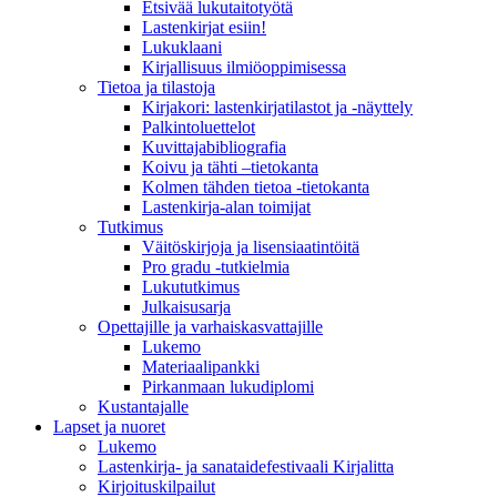
Etsivää lukutaitotyötä
Lastenkirjat esiin!
Lukuklaani
Kirjallisuus ilmiöoppimisessa
Tietoa ja tilastoja
Kirjakori: lastenkirjatilastot ja -näyttely
Palkintoluettelot
Kuvittaja­bibliografia
Koivu ja tähti –tietokanta
Kolmen tähden tietoa -tietokanta
Lastenkirja-alan toimijat
Tutkimus
Väitöskirjoja ja lisensiaatintöitä
Pro gradu -tutkielmia
Lukututkimus
Julkaisusarja
Opettajille ja varhaiskasvattajille
Lukemo
Materiaalipankki
Pirkanmaan lukudiplomi
Kustantajalle
Lapset ja nuoret
Lukemo
Lastenkirja- ja sanataidefestivaali Kirjalitta
Kirjoituskilpailut