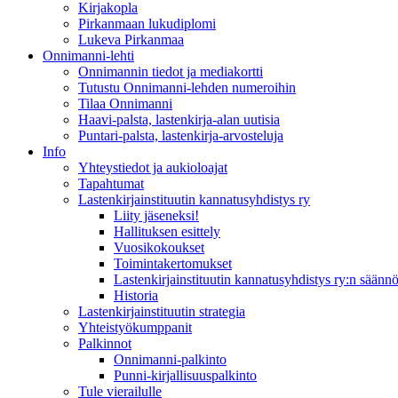
Kirjakopla
Pirkanmaan lukudiplomi
Lukeva Pirkanmaa
Onnimanni-lehti
Onnimannin tiedot ja mediakortti
Tutustu Onnimanni-lehden numeroihin
Tilaa Onnimanni
Haavi-palsta, lastenkirja-alan uutisia
Puntari-palsta, lastenkirja-arvosteluja
Info
Yhteystiedot ja aukioloajat
Tapahtumat
Lastenkirjainstituutin kannatusyhdistys ry
Liity jäseneksi!
Hallituksen esittely
Vuosikokoukset
Toimintakertomukset
Lastenkirjainstituutin kannatusyhdistys ry:n säännö
Historia
Lastenkirjainstituutin strategia
Yhteistyökumppanit
Palkinnot
Onnimanni-palkinto
Punni-kirjallisuuspalkinto
Tule vierailulle