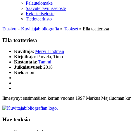
Palautelomake
Saavutettavuusseloste
Rekisteriseloste
Tiedotearkisto
Etusivu
»
Kuvittaja­bibliografia
»
Teokset
»
Ella teatterissa
Ella teatterissa
Kuvittaja
:
Mervi Lindman
Kirjoittaja
: Parvela, Timo
Kustantaja
:
Tammi
Julkaisuvuosi
: 2018
Kieli
: suomi
Ilmestynyt ensimmäisen kerran vuonna 1997 Markus Majaluoman kuv
Hae teoksia