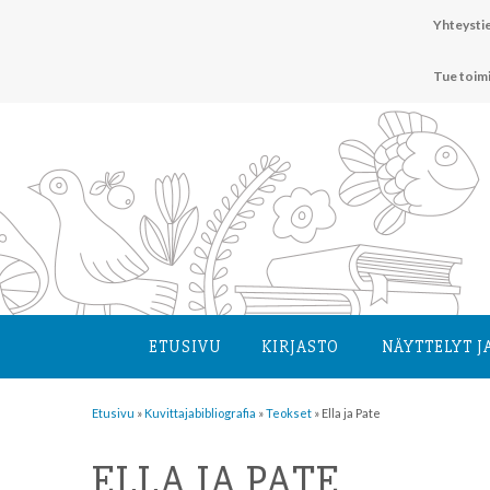
Hyppää
Yhteystie
sisältöön
Tue toim
ETUSIVU
KIRJASTO
NÄYTTELYT J
Etusivu
»
Kuvittaja­bibliografia
»
Teokset
»
Ella ja Pate
ELLA JA PATE