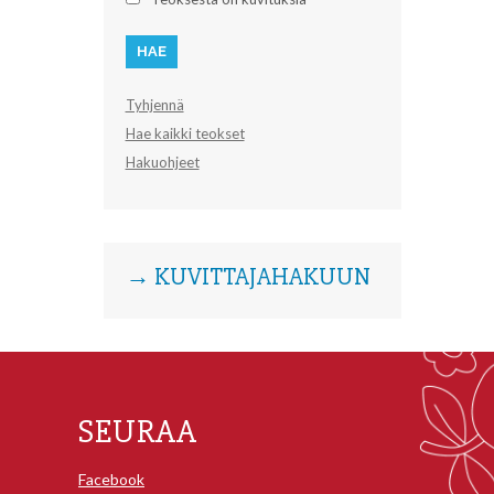
Tyhjennä
Hae kaikki teokset
Hakuohjeet
→ KUVITTAJAHAKUUN
SEURAA
Facebook