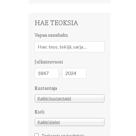
HAE TEOKSIA
Vapaa sanahaku
Vapaa
sanahaku
Julkaisuvuosi
Julkaisuvuosi
Julkaisuvuosi
-
Kustantaja
Kustantaja
Kaikki kustantajat
Kieli
Kieli
Kaikki kielet
Teoksesta on kuvituksia