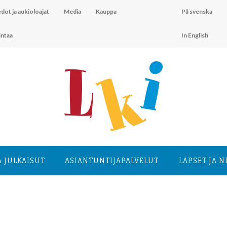
dot ja aukioloajat
Media
Kauppa
På svenska
intaa
In English
A JULKAISUT
ASIANTUNTIJA­PALVELUT
LAPSET JA 