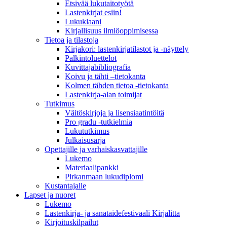
Etsivää lukutaitotyötä
Lastenkirjat esiin!
Lukuklaani
Kirjallisuus ilmiöoppimisessa
Tietoa ja tilastoja
Kirjakori: lastenkirjatilastot ja -näyttely
Palkintoluettelot
Kuvittaja­bibliografia
Koivu ja tähti –tietokanta
Kolmen tähden tietoa -tietokanta
Lastenkirja-alan toimijat
Tutkimus
Väitöskirjoja ja lisensiaatintöitä
Pro gradu -tutkielmia
Lukututkimus
Julkaisusarja
Opettajille ja varhaiskasvattajille
Lukemo
Materiaalipankki
Pirkanmaan lukudiplomi
Kustantajalle
Lapset ja nuoret
Lukemo
Lastenkirja- ja sanataidefestivaali Kirjalitta
Kirjoituskilpailut