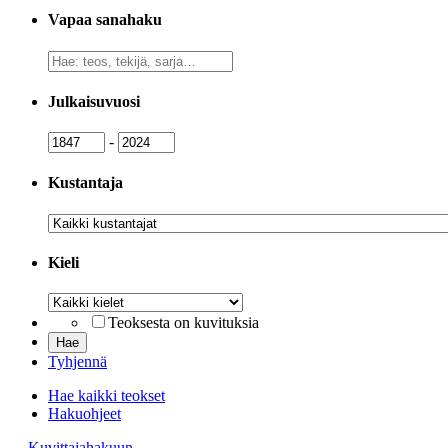
Vapaa sanahaku
Vapaa
sanahaku
Julkaisuvuosi
Julkaisuvuosi
Julkaisuvuosi
-
Kustantaja
Kustantaja
Kieli
Kieli
Teoksesta on kuvituksia
Tyhjennä
Hae kaikki teokset
Hakuohjeet
→ Kuvittajahakuun