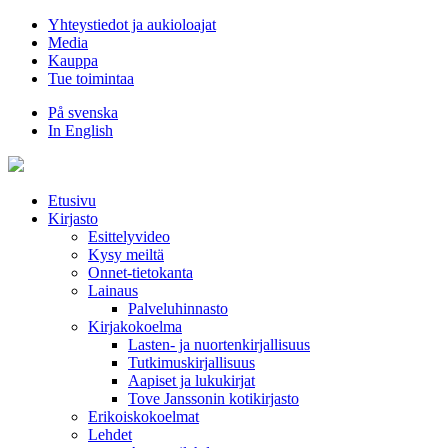
Hyppää
Yhteystiedot ja aukioloajat
sisältöön
Media
Kauppa
Tue toimintaa
På svenska
In English
Etusivu
Kirjasto
Esittelyvideo
Kysy meiltä
Onnet-tietokanta
Lainaus
Palveluhinnasto
Kirjakokoelma
Lasten- ja nuortenkirjallisuus
Tutkimuskirjallisuus
Aapiset ja lukukirjat
Tove Janssonin kotikirjasto
Erikoiskokoelmat
Lehdet