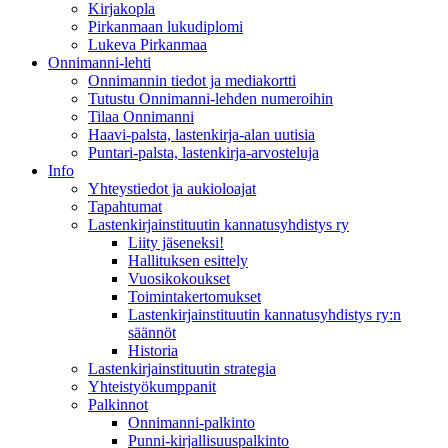
Kirjakopla
Pirkanmaan lukudiplomi
Lukeva Pirkanmaa
Onnimanni-lehti
Onnimannin tiedot ja mediakortti
Tutustu Onnimanni-lehden numeroihin
Tilaa Onnimanni
Haavi-palsta, lastenkirja-alan uutisia
Puntari-palsta, lastenkirja-arvosteluja
Info
Yhteystiedot ja aukioloajat
Tapahtumat
Lastenkirjainstituutin kannatusyhdistys ry
Liity jäseneksi!
Hallituksen esittely
Vuosikokoukset
Toimintakertomukset
Lastenkirjainstituutin kannatusyhdistys ry:n
säännöt
Historia
Lastenkirjainstituutin strategia
Yhteistyökumppanit
Palkinnot
Onnimanni-palkinto
Punni-kirjallisuuspalkinto