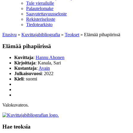
Tule vierailulle
Palautelomake
Saavutettavuusseloste
Rekisteriseloste
Tiedotearkisto
Etusivu
»
Kuvittaja­bibliografia
»
Teokset
»
Elämää pihapiirissä
Elämää pihapiirissä
Kuvittaja
:
Hannu Ahonen
Kirjoittaja
: Kanala, Sari
Kustantaja
:
Avain
Julkaisuvuosi
: 2022
Kieli
: suomi
Valokuvateos.
Hae teoksia