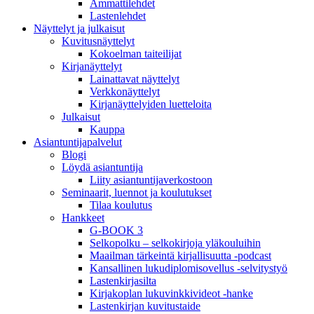
Ammattilehdet
Lastenlehdet
Näyttelyt ja julkaisut
Kuvitusnäyttelyt
Kokoelman taiteilijat
Kirjanäyttelyt
Lainattavat näyttelyt
Verkkonäyttelyt
Kirjanäyttelyiden luetteloita
Julkaisut
Kauppa
Asiantuntija­palvelut
Blogi
Löydä asiantuntija
Liity asiantuntijaverkostoon
Seminaarit, luennot ja koulutukset
Tilaa koulutus
Hankkeet
G-BOOK 3
Selkopolku – selkokirjoja yläkouluihin
Maailman tärkeintä kirjallisuutta -podcast
Kansallinen lukudiplomisovellus -selvitystyö
Lastenkirjasilta
Kirjakoplan lukuvinkkivideot -hanke
Lastenkirjan kuvitustaide