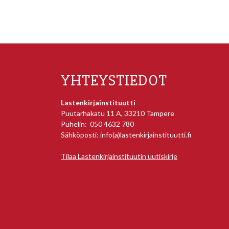
YHTEYSTIEDOT
Lastenkirjainstituutti
Puutarhakatu 11 A, 33210 Tampere
Puhelin: 050 4632 780
Sähköposti: info(a)lastenkirjainstituutti.fi
Tilaa Lastenkirjainstituutin uutiskirje