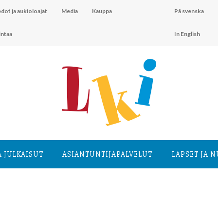
dot ja aukioloajat
Media
Kauppa
På svenska
intaa
In English
A JULKAISUT
ASIANTUNTIJA­PALVELUT
LAPSET JA 