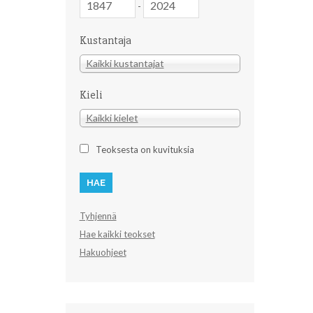
-
Kustantaja
Kustantaja
Kaikki kustantajat
Kieli
Kieli
Kaikki kielet
Teoksesta on kuvituksia
Tyhjennä
Hae kaikki teokset
Hakuohjeet