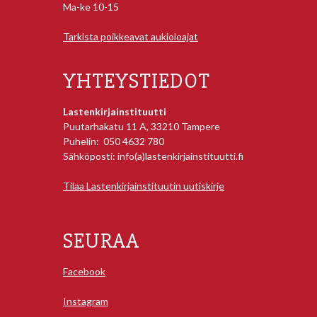
Ma-ke 10-15
Tarkista poikkeavat aukioloajat
YHTEYSTIEDOT
Lastenkirjainstituutti
Puutarhakatu 11 A, 33210 Tampere
Puhelin: 050 4632 780
Sähköposti: info(a)lastenkirjainstituutti.fi
Tilaa Lastenkirjainstituutin uutiskirje
SEURAA
Facebook
Instagram