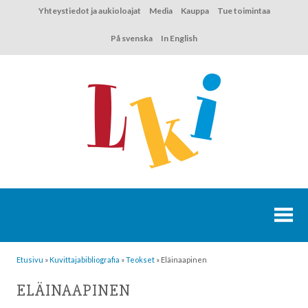
Hyppää
Yhteystiedot ja aukioloajat
Media
Kauppa
Tue toimintaa
sisältöön
På svenska
In English
Etusivu
»
Kuvittaja­bibliografia
»
Teokset
»
Eläinaapinen
ELÄINAAPINEN