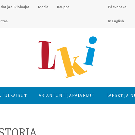
dot ja aukioloajat
Media
Kauppa
På svenska
intaa
In English
A JULKAISUT
ASIANTUNTIJA­PALVELUT
LAPSET JA 
STORIA