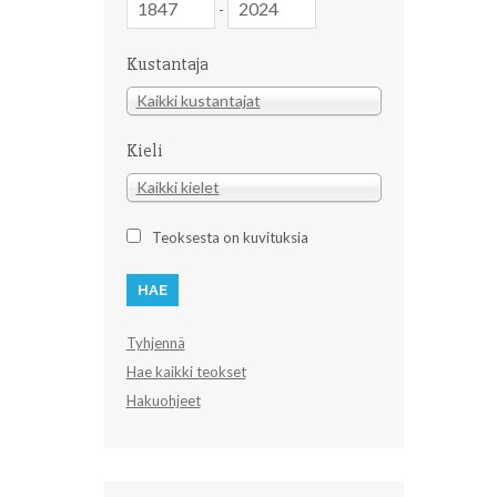
-
Kustantaja
Kustantaja
Kaikki kustantajat
Kieli
Kieli
Kaikki kielet
Teoksesta on kuvituksia
Tyhjennä
Hae kaikki teokset
Hakuohjeet