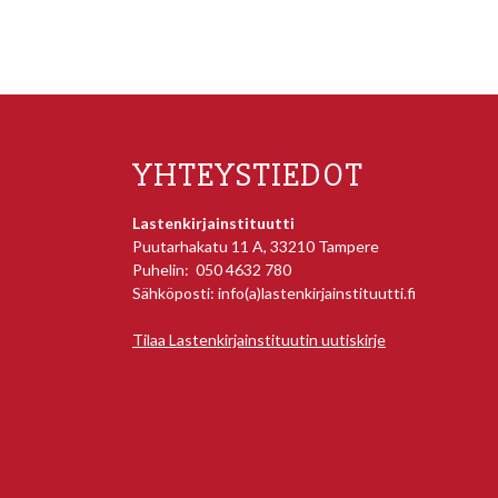
YHTEYSTIEDOT
Lastenkirjainstituutti
Puutarhakatu 11 A, 33210 Tampere
Puhelin: 050 4632 780
Sähköposti: info(a)lastenkirjainstituutti.fi
Tilaa Lastenkirjainstituutin uutiskirje