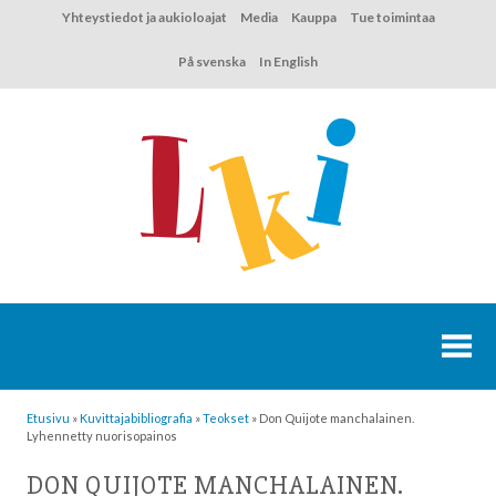
Hyppää
Yhteystiedot ja aukioloajat
Media
Kauppa
Tue toimintaa
sisältöön
På svenska
In English
Etusivu
»
Kuvittaja­bibliografia
»
Teokset
»
Don Quijote manchalainen.
Lyhennetty nuorisopainos
DON QUIJOTE MANCHALAINEN.