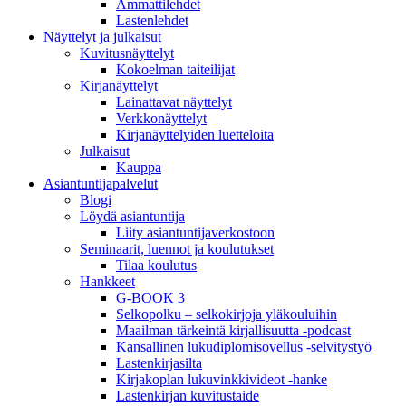
Ammattilehdet
Lastenlehdet
Näyttelyt ja julkaisut
Kuvitusnäyttelyt
Kokoelman taiteilijat
Kirjanäyttelyt
Lainattavat näyttelyt
Verkkonäyttelyt
Kirjanäyttelyiden luetteloita
Julkaisut
Kauppa
Asiantuntija­palvelut
Blogi
Löydä asiantuntija
Liity asiantuntijaverkostoon
Seminaarit, luennot ja koulutukset
Tilaa koulutus
Hankkeet
G-BOOK 3
Selkopolku – selkokirjoja yläkouluihin
Maailman tärkeintä kirjallisuutta -podcast
Kansallinen lukudiplomisovellus -selvitystyö
Lastenkirjasilta
Kirjakoplan lukuvinkkivideot -hanke
Lastenkirjan kuvitustaide