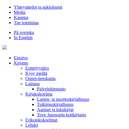
Hyppää
Yhteystiedot ja aukioloajat
sisältöön
Media
Kauppa
Tue toimintaa
På svenska
In English
Etusivu
Kirjasto
Esittelyvideo
Kysy meiltä
Onnet-tietokanta
Lainaus
Palveluhinnasto
Kirjakokoelma
Lasten- ja nuortenkirjallisuus
Tutkimuskirjallisuus
Aapiset ja lukukirjat
Tove Janssonin kotikirjasto
Erikoiskokoelmat
Lehdet