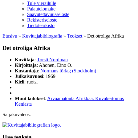
Tule vierailulle
Palautelomake
Saavutettavuusseloste
Rekisteriseloste
Tiedotearkisto
Etusivu
»
Kuvittaja­bibliografia
»
Teokset
»
Det otroliga Afrika
Det otroliga Afrika
Kuvittaja
:
Torsti Nordman
Kirjoittaja
: Ahonen, Eino O.
Kustantaja
:
Normans förlag (Stockholm)
Julkaisuvuosi
: 1969
Kieli
: ruotsi
Muut laitokset
:
Arvaamatonta Afrikkaa. Kuvakertomus
Keniasta
Sarjakuvateos.
Hae teoksia