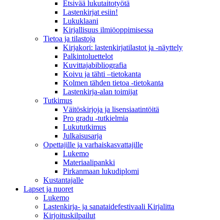
Etsivää lukutaitotyötä
Lastenkirjat esiin!
Lukuklaani
Kirjallisuus ilmiöoppimisessa
Tietoa ja tilastoja
Kirjakori: lastenkirjatilastot ja -näyttely
Palkintoluettelot
Kuvittaja­bibliografia
Koivu ja tähti –tietokanta
Kolmen tähden tietoa -tietokanta
Lastenkirja-alan toimijat
Tutkimus
Väitöskirjoja ja lisensiaatintöitä
Pro gradu -tutkielmia
Lukututkimus
Julkaisusarja
Opettajille ja varhaiskasvattajille
Lukemo
Materiaalipankki
Pirkanmaan lukudiplomi
Kustantajalle
Lapset ja nuoret
Lukemo
Lastenkirja- ja sanataidefestivaali Kirjalitta
Kirjoituskilpailut