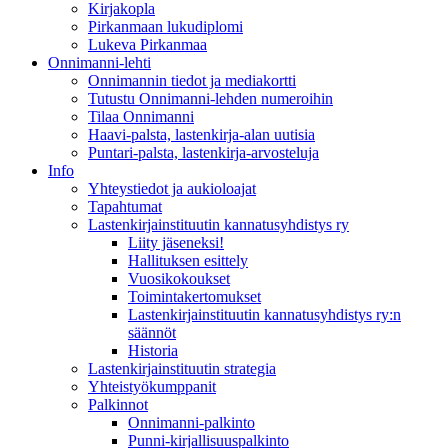
Kirjakopla
Pirkanmaan lukudiplomi
Lukeva Pirkanmaa
Onnimanni-lehti
Onnimannin tiedot ja mediakortti
Tutustu Onnimanni-lehden numeroihin
Tilaa Onnimanni
Haavi-palsta, lastenkirja-alan uutisia
Puntari-palsta, lastenkirja-arvosteluja
Info
Yhteystiedot ja aukioloajat
Tapahtumat
Lastenkirjainstituutin kannatusyhdistys ry
Liity jäseneksi!
Hallituksen esittely
Vuosikokoukset
Toimintakertomukset
Lastenkirjainstituutin kannatusyhdistys ry:n
säännöt
Historia
Lastenkirjainstituutin strategia
Yhteistyökumppanit
Palkinnot
Onnimanni-palkinto
Punni-kirjallisuuspalkinto