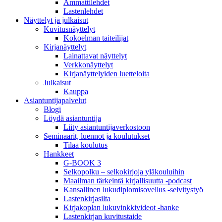
Ammattilehdet
Lastenlehdet
Näyttelyt ja julkaisut
Kuvitusnäyttelyt
Kokoelman taiteilijat
Kirjanäyttelyt
Lainattavat näyttelyt
Verkkonäyttelyt
Kirjanäyttelyiden luetteloita
Julkaisut
Kauppa
Asiantuntija­palvelut
Blogi
Löydä asiantuntija
Liity asiantuntijaverkostoon
Seminaarit, luennot ja koulutukset
Tilaa koulutus
Hankkeet
G-BOOK 3
Selkopolku – selkokirjoja yläkouluihin
Maailman tärkeintä kirjallisuutta -podcast
Kansallinen lukudiplomisovellus -selvitystyö
Lastenkirjasilta
Kirjakoplan lukuvinkkivideot -hanke
Lastenkirjan kuvitustaide