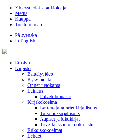
Hyppää
Yhteystiedot ja aukioloajat
sisältöön
Media
Kauppa
Tue toimintaa
På svenska
In English
Etusivu
Kirjasto
Esittelyvideo
Kysy meiltä
Onnet-tietokanta
Lainaus
Palveluhinnasto
Kirjakokoelma
Lasten- ja nuortenkirjallisuus
Tutkimuskirjallisuus
Aapiset ja lukukirjat
Tove Janssonin kotikirjasto
Erikoiskokoelmat
Lehdet