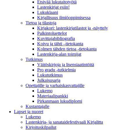
Etsivää lukutaitotyötä
Lastenkirjat esiin!
Lukuklaani
Kirjallisuus ilmiöoppimisessa
Tietoa ja tilastoja
Kirjakori: lastenkirjatilastot ja -näyttely
Palkintoluettelot
Kuvittaja­bibliografia
Koivu ja tähti –tietokanta
Kolmen tähden tietoa -tietokanta
Lastenkirja-alan toimijat
Tutkimus
Väitöskirjoja ja lisensiaatintöitä
Pro gradu -tutkielmia
Lukututkimus
Julkaisusarja
Opettajille ja varhaiskasvattajille
Lukemo
Materiaalipankki
Pirkanmaan lukudiplomi
Kustantajalle
Lapset ja nuoret
Lukemo
Lastenkirja- ja sanataidefestivaali Kirjalitta
Kirjoituskilpailut