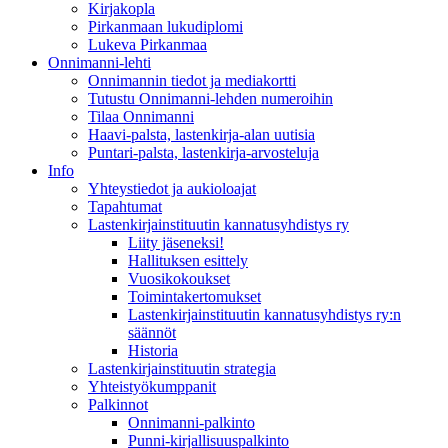
Kirjakopla
Pirkanmaan lukudiplomi
Lukeva Pirkanmaa
Onnimanni-lehti
Onnimannin tiedot ja mediakortti
Tutustu Onnimanni-lehden numeroihin
Tilaa Onnimanni
Haavi-palsta, lastenkirja-alan uutisia
Puntari-palsta, lastenkirja-arvosteluja
Info
Yhteystiedot ja aukioloajat
Tapahtumat
Lastenkirjainstituutin kannatusyhdistys ry
Liity jäseneksi!
Hallituksen esittely
Vuosikokoukset
Toimintakertomukset
Lastenkirjainstituutin kannatusyhdistys ry:n
säännöt
Historia
Lastenkirjainstituutin strategia
Yhteistyökumppanit
Palkinnot
Onnimanni-palkinto
Punni-kirjallisuuspalkinto