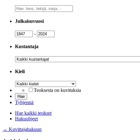
Vapaa
sanahaku
Julkaisuvuosi
Julkaisuvuosi
Julkaisuvuosi
-
Kustantaja
Kustantaja
Kieli
Kieli
Teoksesta on kuvituksia
Tyhjennä
Hae kaikki teokset
Hakuohjeet
→ Kuvittajahakuun