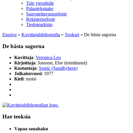
Tule vierailulle
Palautelomake
Saavutettavuusseloste
Rekisteriseloste
Tiedotearkisto
Etusivu
»
Kuvittaja­bibliografia
»
Teokset
»
De bästa sagorna
De bästa sagorna
Kuvittaja
:
Veronica Leo
Kirjoittaja
: Jonsson, Else (toimittanut)
Kustantaja
:
Semic (Sundbyberg)
Julkaisuvuosi
: 1977
Kieli
: ruotsi
Hae teoksia
Vapaa sanahaku