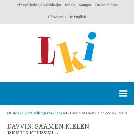
Hyppää
Yhteystiedot ja aukioloajat
Media
Kauppa
Tue toimintaa
sisältöön
På svenska
In English
Etusivu
»
Kuvittaja­bibliografia
»
Teokset
»
Davvin. Saamen kielen peruskurssi 3
DAVVIN. SAAMEN KIELEN
PERUSKURSSI 3