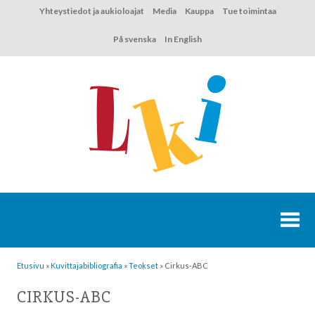
Hyppää
Yhteystiedot ja aukioloajat
Media
Kauppa
Tue toimintaa
sisältöön
På svenska
In English
Etusivu
»
Kuvittaja­bibliografia
»
Teokset
»
Cirkus-ABC
CIRKUS-ABC