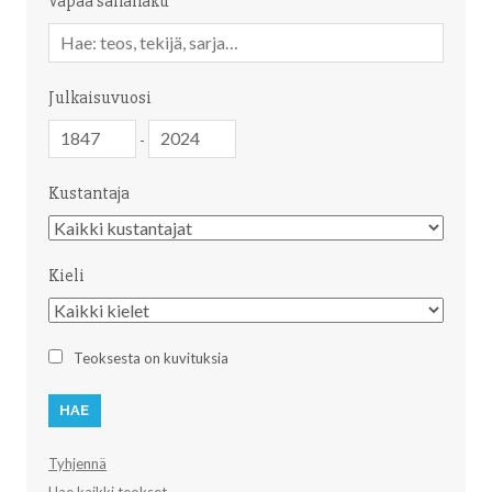
Vapaa sanahaku
Vapaa
sanahaku
Julkaisuvuosi
Julkaisuvuosi
Julkaisuvuosi
-
Kustantaja
Kustantaja
Kieli
Kieli
Teoksesta on kuvituksia
Tyhjennä
Hae kaikki teokset