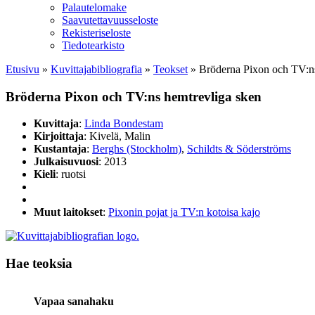
Palautelomake
Saavutettavuusseloste
Rekisteriseloste
Tiedotearkisto
Etusivu
»
Kuvittaja­bibliografia
»
Teokset
»
Bröderna Pixon och TV:ns
Bröderna Pixon och TV:ns hemtrevliga sken
Kuvittaja
:
Linda Bondestam
Kirjoittaja
: Kivelä, Malin
Kustantaja
:
Berghs (Stockholm)
,
Schildts & Söderströms
Julkaisuvuosi
: 2013
Kieli
: ruotsi
Muut laitokset
:
Pixonin pojat ja TV:n kotoisa kajo
Hae teoksia
Vapaa sanahaku