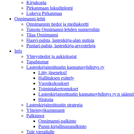
Kirjakopla
Pirkanmaan lukudiplomi
Lukeva Pirkanmaa
Onnimanni-lehti
Onnimannin tiedot ja mediakortti
Tutustu Onnimanni-lehden numeroihin
Tilaa Onnimanni
Haavi-palsta, lastenkirja-alan uutisia
Puntari-palsta, lastenkirja-arvosteluja
Info
Yhteystiedot ja aukioloajat
Tapahtumat
Lastenkirjainstituutin kannatusyhdistys ry
Liity jäseneksi!
Hallituksen esittely
Vuosikokoukset
Toimintakertomukset
Lastenkirjainstituutin kannatusyhdistys ry:n säännö
Historia
Lastenkirjainstituutin strategia
Yhteistyökumppanit
Palkinnot
Onnimanni-palkinto
Punni-kirjallisuuspalkinto
Tule vierailulle