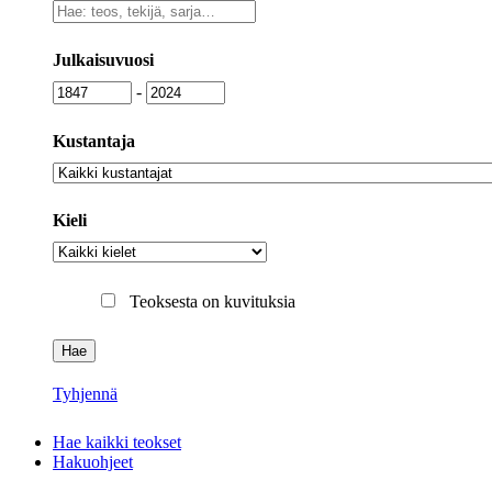
Vapaa
sanahaku
Julkaisuvuosi
Julkaisuvuosi
Julkaisuvuosi
-
Kustantaja
Kustantaja
Kieli
Kieli
Teoksesta on kuvituksia
Tyhjennä
Hae kaikki teokset
Hakuohjeet