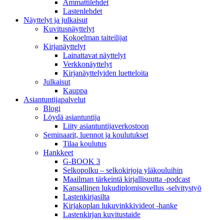
Ammattilehdet
Lastenlehdet
Näyttelyt ja julkaisut
Kuvitusnäyttelyt
Kokoelman taiteilijat
Kirjanäyttelyt
Lainattavat näyttelyt
Verkkonäyttelyt
Kirjanäyttelyiden luetteloita
Julkaisut
Kauppa
Asiantuntija­palvelut
Blogi
Löydä asiantuntija
Liity asiantuntijaverkostoon
Seminaarit, luennot ja koulutukset
Tilaa koulutus
Hankkeet
G-BOOK 3
Selkopolku – selkokirjoja yläkouluihin
Maailman tärkeintä kirjallisuutta -podcast
Kansallinen lukudiplomisovellus -selvitystyö
Lastenkirjasilta
Kirjakoplan lukuvinkkivideot -hanke
Lastenkirjan kuvitustaide