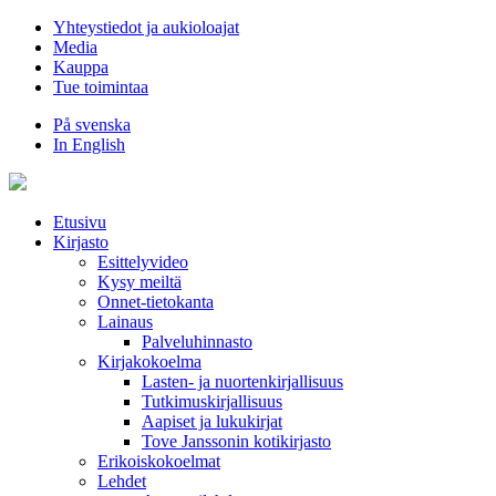
Hyppää
Yhteystiedot ja aukioloajat
sisältöön
Media
Kauppa
Tue toimintaa
På svenska
In English
Etusivu
Kirjasto
Esittelyvideo
Kysy meiltä
Onnet-tietokanta
Lainaus
Palveluhinnasto
Kirjakokoelma
Lasten- ja nuortenkirjallisuus
Tutkimuskirjallisuus
Aapiset ja lukukirjat
Tove Janssonin kotikirjasto
Erikoiskokoelmat
Lehdet