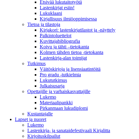
Etsivää lukutaitotyötä
Lastenkirjat esiin!
Lukuklaani
Kirjallisuus ilmiöoppimisessa
Tietoa ja tilastoja
Kirjakori: lastenkirjatilastot ja -näyttely
Palkintoluettelot
Kuvittaja­bibliografia
Koivu ja tähti –tietokanta
Kolmen tähden tietoa -tietokanta
Lastenkirja-alan toimijat
Tutkimus
Väitöskirjoja ja lisensiaatintöitä
Pro gradu -tutkielmia
Lukututkimus
Julkaisusarja
Opettajille ja varhaiskasvattajille
Lukemo
Materiaalipankki
Pirkanmaan lukudiplomi
Kustantajalle
Lapset ja nuoret
Lukemo
Lastenkirja- ja sanataidefestivaali Kirjalitta
Kirjoituskilpailut