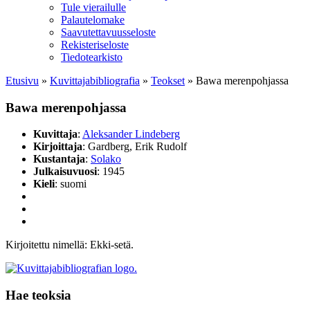
Tule vierailulle
Palautelomake
Saavutettavuusseloste
Rekisteriseloste
Tiedotearkisto
Etusivu
»
Kuvittaja­bibliografia
»
Teokset
»
Bawa merenpohjassa
Bawa merenpohjassa
Kuvittaja
:
Aleksander Lindeberg
Kirjoittaja
: Gardberg, Erik Rudolf
Kustantaja
:
Solako
Julkaisuvuosi
: 1945
Kieli
: suomi
Kirjoitettu nimellä: Ekki-setä.
Hae teoksia