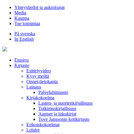
Hyppää
Yhteystiedot ja aukioloajat
sisältöön
Media
Kauppa
Tue toimintaa
På svenska
In English
Etusivu
Kirjasto
Esittelyvideo
Kysy meiltä
Onnet-tietokanta
Lainaus
Palveluhinnasto
Kirjakokoelma
Lasten- ja nuortenkirjallisuus
Tutkimuskirjallisuus
Aapiset ja lukukirjat
Tove Janssonin kotikirjasto
Erikoiskokoelmat
Lehdet