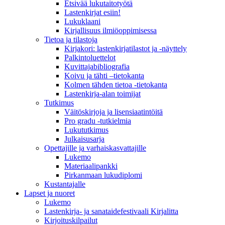
Etsivää lukutaitotyötä
Lastenkirjat esiin!
Lukuklaani
Kirjallisuus ilmiöoppimisessa
Tietoa ja tilastoja
Kirjakori: lastenkirjatilastot ja -näyttely
Palkintoluettelot
Kuvittaja­bibliografia
Koivu ja tähti –tietokanta
Kolmen tähden tietoa -tietokanta
Lastenkirja-alan toimijat
Tutkimus
Väitöskirjoja ja lisensiaatintöitä
Pro gradu -tutkielmia
Lukututkimus
Julkaisusarja
Opettajille ja varhaiskasvattajille
Lukemo
Materiaalipankki
Pirkanmaan lukudiplomi
Kustantajalle
Lapset ja nuoret
Lukemo
Lastenkirja- ja sanataidefestivaali Kirjalitta
Kirjoituskilpailut