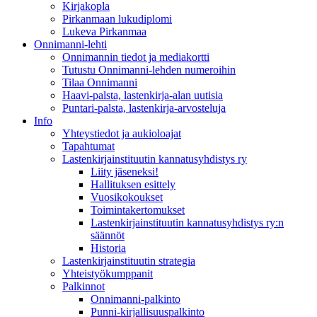
Kirjakopla
Pirkanmaan lukudiplomi
Lukeva Pirkanmaa
Onnimanni-lehti
Onnimannin tiedot ja mediakortti
Tutustu Onnimanni-lehden numeroihin
Tilaa Onnimanni
Haavi-palsta, lastenkirja-alan uutisia
Puntari-palsta, lastenkirja-arvosteluja
Info
Yhteystiedot ja aukioloajat
Tapahtumat
Lastenkirjainstituutin kannatusyhdistys ry
Liity jäseneksi!
Hallituksen esittely
Vuosikokoukset
Toimintakertomukset
Lastenkirjainstituutin kannatusyhdistys ry:n
säännöt
Historia
Lastenkirjainstituutin strategia
Yhteistyökumppanit
Palkinnot
Onnimanni-palkinto
Punni-kirjallisuuspalkinto