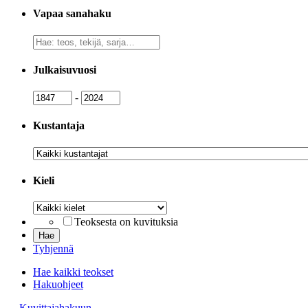
Vapaa sanahaku
Vapaa
sanahaku
Julkaisuvuosi
Julkaisuvuosi
Julkaisuvuosi
-
Kustantaja
Kustantaja
Kieli
Kieli
Teoksesta on kuvituksia
Tyhjennä
Hae kaikki teokset
Hakuohjeet
→ Kuvittajahakuun