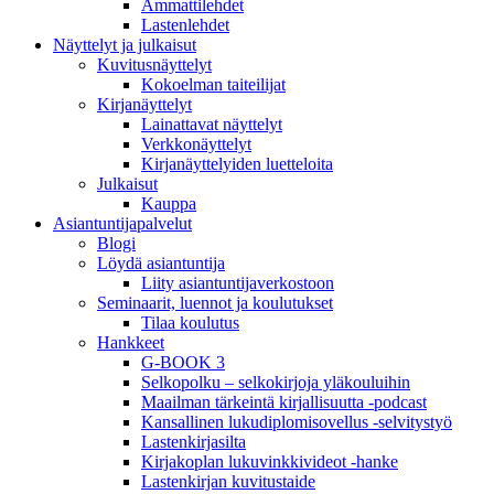
Ammattilehdet
Lastenlehdet
Näyttelyt ja julkaisut
Kuvitusnäyttelyt
Kokoelman taiteilijat
Kirjanäyttelyt
Lainattavat näyttelyt
Verkkonäyttelyt
Kirjanäyttelyiden luetteloita
Julkaisut
Kauppa
Asiantuntija­palvelut
Blogi
Löydä asiantuntija
Liity asiantuntijaverkostoon
Seminaarit, luennot ja koulutukset
Tilaa koulutus
Hankkeet
G-BOOK 3
Selkopolku – selkokirjoja yläkouluihin
Maailman tärkeintä kirjallisuutta -podcast
Kansallinen lukudiplomisovellus -selvitystyö
Lastenkirjasilta
Kirjakoplan lukuvinkkivideot -hanke
Lastenkirjan kuvitustaide