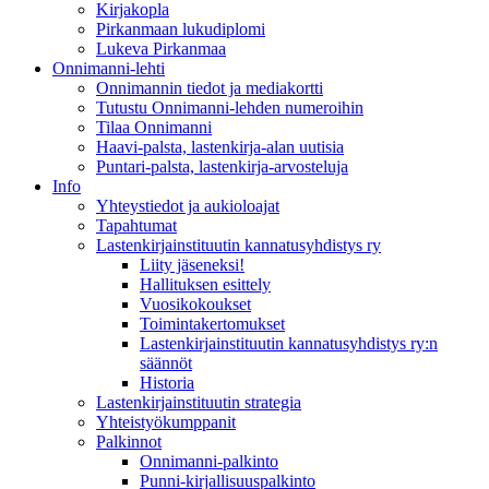
Kirjakopla
Pirkanmaan lukudiplomi
Lukeva Pirkanmaa
Onnimanni-lehti
Onnimannin tiedot ja mediakortti
Tutustu Onnimanni-lehden numeroihin
Tilaa Onnimanni
Haavi-palsta, lastenkirja-alan uutisia
Puntari-palsta, lastenkirja-arvosteluja
Info
Yhteystiedot ja aukioloajat
Tapahtumat
Lastenkirjainstituutin kannatusyhdistys ry
Liity jäseneksi!
Hallituksen esittely
Vuosikokoukset
Toimintakertomukset
Lastenkirjainstituutin kannatusyhdistys ry:n
säännöt
Historia
Lastenkirjainstituutin strategia
Yhteistyökumppanit
Palkinnot
Onnimanni-palkinto
Punni-kirjallisuuspalkinto