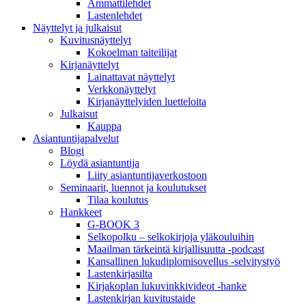
Ammattilehdet
Lastenlehdet
Näyttelyt ja julkaisut
Kuvitusnäyttelyt
Kokoelman taiteilijat
Kirjanäyttelyt
Lainattavat näyttelyt
Verkkonäyttelyt
Kirjanäyttelyiden luetteloita
Julkaisut
Kauppa
Asiantuntija­palvelut
Blogi
Löydä asiantuntija
Liity asiantuntijaverkostoon
Seminaarit, luennot ja koulutukset
Tilaa koulutus
Hankkeet
G-BOOK 3
Selkopolku – selkokirjoja yläkouluihin
Maailman tärkeintä kirjallisuutta -podcast
Kansallinen lukudiplomisovellus -selvitystyö
Lastenkirjasilta
Kirjakoplan lukuvinkkivideot -hanke
Lastenkirjan kuvitustaide