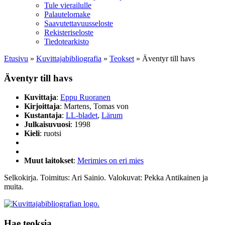
Tule vierailulle
Palautelomake
Saavutettavuusseloste
Rekisteriseloste
Tiedotearkisto
Etusivu
»
Kuvittaja­bibliografia
»
Teokset
»
Äventyr till havs
Äventyr till havs
Kuvittaja
:
Eppu Ruoranen
Kirjoittaja
: Martens, Tomas von
Kustantaja
:
LL-bladet
,
Lärum
Julkaisuvuosi
: 1998
Kieli
: ruotsi
Muut laitokset
:
Merimies on eri mies
Selkokirja. Toimitus: Ari Sainio. Valokuvat: Pekka Antikainen ja
muita.
Hae teoksia