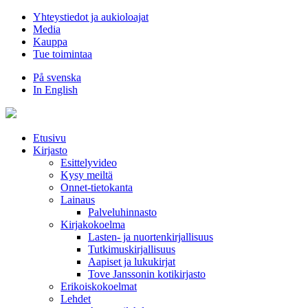
Hyppää
Yhteystiedot ja aukioloajat
sisältöön
Media
Kauppa
Tue toimintaa
På svenska
In English
Etusivu
Kirjasto
Esittelyvideo
Kysy meiltä
Onnet-tietokanta
Lainaus
Palveluhinnasto
Kirjakokoelma
Lasten- ja nuortenkirjallisuus
Tutkimuskirjallisuus
Aapiset ja lukukirjat
Tove Janssonin kotikirjasto
Erikoiskokoelmat
Lehdet