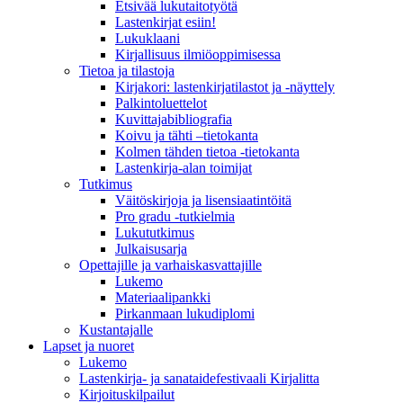
Etsivää lukutaitotyötä
Lastenkirjat esiin!
Lukuklaani
Kirjallisuus ilmiöoppimisessa
Tietoa ja tilastoja
Kirjakori: lastenkirjatilastot ja -näyttely
Palkintoluettelot
Kuvittaja­bibliografia
Koivu ja tähti –tietokanta
Kolmen tähden tietoa -tietokanta
Lastenkirja-alan toimijat
Tutkimus
Väitöskirjoja ja lisensiaatintöitä
Pro gradu -tutkielmia
Lukututkimus
Julkaisusarja
Opettajille ja varhaiskasvattajille
Lukemo
Materiaalipankki
Pirkanmaan lukudiplomi
Kustantajalle
Lapset ja nuoret
Lukemo
Lastenkirja- ja sanataidefestivaali Kirjalitta
Kirjoituskilpailut