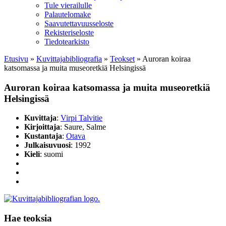
Tule vierailulle
Palautelomake
Saavutettavuusseloste
Rekisteriseloste
Tiedotearkisto
Etusivu
»
Kuvittaja­bibliografia
»
Teokset
»
Auroran koiraa
katsomassa ja muita museoretkiä Helsingissä
Auroran koiraa katsomassa ja muita museoretkiä
Helsingissä
Kuvittaja
:
Virpi Talvitie
Kirjoittaja
: Saure, Salme
Kustantaja
:
Otava
Julkaisuvuosi
: 1992
Kieli
: suomi
Hae teoksia