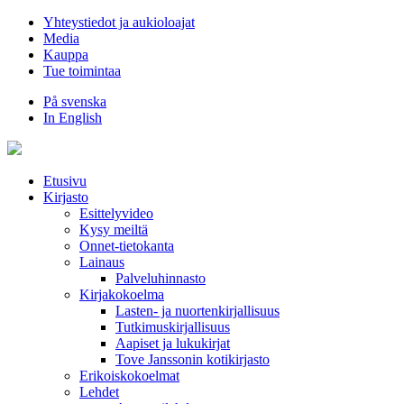
Hyppää
Yhteystiedot ja aukioloajat
sisältöön
Media
Kauppa
Tue toimintaa
På svenska
In English
Etusivu
Kirjasto
Esittelyvideo
Kysy meiltä
Onnet-tietokanta
Lainaus
Palveluhinnasto
Kirjakokoelma
Lasten- ja nuortenkirjallisuus
Tutkimuskirjallisuus
Aapiset ja lukukirjat
Tove Janssonin kotikirjasto
Erikoiskokoelmat
Lehdet