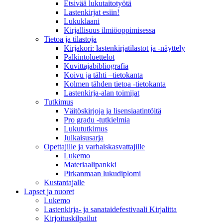
Etsivää lukutaitotyötä
Lastenkirjat esiin!
Lukuklaani
Kirjallisuus ilmiöoppimisessa
Tietoa ja tilastoja
Kirjakori: lastenkirjatilastot ja -näyttely
Palkintoluettelot
Kuvittaja­bibliografia
Koivu ja tähti –tietokanta
Kolmen tähden tietoa -tietokanta
Lastenkirja-alan toimijat
Tutkimus
Väitöskirjoja ja lisensiaatintöitä
Pro gradu -tutkielmia
Lukututkimus
Julkaisusarja
Opettajille ja varhaiskasvattajille
Lukemo
Materiaalipankki
Pirkanmaan lukudiplomi
Kustantajalle
Lapset ja nuoret
Lukemo
Lastenkirja- ja sanataidefestivaali Kirjalitta
Kirjoituskilpailut