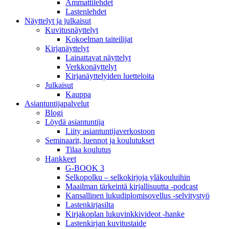
Ammattilehdet
Lastenlehdet
Näyttelyt ja julkaisut
Kuvitusnäyttelyt
Kokoelman taiteilijat
Kirjanäyttelyt
Lainattavat näyttelyt
Verkkonäyttelyt
Kirjanäyttelyiden luetteloita
Julkaisut
Kauppa
Asiantuntija­palvelut
Blogi
Löydä asiantuntija
Liity asiantuntijaverkostoon
Seminaarit, luennot ja koulutukset
Tilaa koulutus
Hankkeet
G-BOOK 3
Selkopolku – selkokirjoja yläkouluihin
Maailman tärkeintä kirjallisuutta -podcast
Kansallinen lukudiplomisovellus -selvitystyö
Lastenkirjasilta
Kirjakoplan lukuvinkkivideot -hanke
Lastenkirjan kuvitustaide