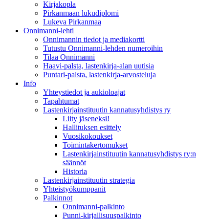
Kirjakopla
Pirkanmaan lukudiplomi
Lukeva Pirkanmaa
Onnimanni-lehti
Onnimannin tiedot ja mediakortti
Tutustu Onnimanni-lehden numeroihin
Tilaa Onnimanni
Haavi-palsta, lastenkirja-alan uutisia
Puntari-palsta, lastenkirja-arvosteluja
Info
Yhteystiedot ja aukioloajat
Tapahtumat
Lastenkirjainstituutin kannatusyhdistys ry
Liity jäseneksi!
Hallituksen esittely
Vuosikokoukset
Toimintakertomukset
Lastenkirjainstituutin kannatusyhdistys ry:n
säännöt
Historia
Lastenkirjainstituutin strategia
Yhteistyökumppanit
Palkinnot
Onnimanni-palkinto
Punni-kirjallisuuspalkinto