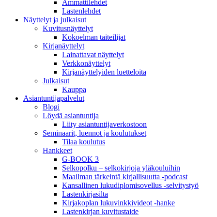
Ammattilehdet
Lastenlehdet
Näyttelyt ja julkaisut
Kuvitusnäyttelyt
Kokoelman taiteilijat
Kirjanäyttelyt
Lainattavat näyttelyt
Verkkonäyttelyt
Kirjanäyttelyiden luetteloita
Julkaisut
Kauppa
Asiantuntija­palvelut
Blogi
Löydä asiantuntija
Liity asiantuntijaverkostoon
Seminaarit, luennot ja koulutukset
Tilaa koulutus
Hankkeet
G-BOOK 3
Selkopolku – selkokirjoja yläkouluihin
Maailman tärkeintä kirjallisuutta -podcast
Kansallinen lukudiplomisovellus -selvitystyö
Lastenkirjasilta
Kirjakoplan lukuvinkkivideot -hanke
Lastenkirjan kuvitustaide