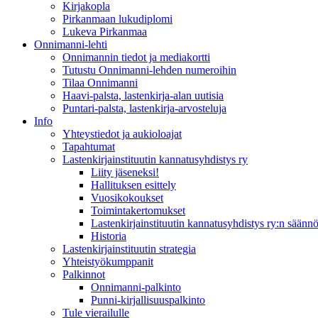
Kirjakopla
Pirkanmaan lukudiplomi
Lukeva Pirkanmaa
Onnimanni-lehti
Onnimannin tiedot ja mediakortti
Tutustu Onnimanni-lehden numeroihin
Tilaa Onnimanni
Haavi-palsta, lastenkirja-alan uutisia
Puntari-palsta, lastenkirja-arvosteluja
Info
Yhteystiedot ja aukioloajat
Tapahtumat
Lastenkirjainstituutin kannatusyhdistys ry
Liity jäseneksi!
Hallituksen esittely
Vuosikokoukset
Toimintakertomukset
Lastenkirjainstituutin kannatusyhdistys ry:n säännö
Historia
Lastenkirjainstituutin strategia
Yhteistyökumppanit
Palkinnot
Onnimanni-palkinto
Punni-kirjallisuuspalkinto
Tule vierailulle