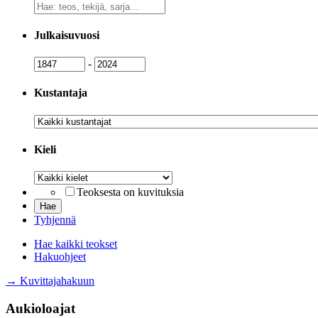
Vapaa
sanahaku
Julkaisuvuosi
Julkaisuvuosi
Julkaisuvuosi
-
Kustantaja
Kustantaja
Kieli
Kieli
Teoksesta on kuvituksia
Tyhjennä
Hae kaikki teokset
Hakuohjeet
→ Kuvittajahakuun
Aukioloajat