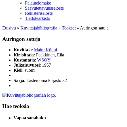
Palautelomake
Saavutettavuusseloste
Rekisteriseloste
Tiedotearkisto
Etusivu
»
Kuvittaja­bibliografia
»
Teokset
»
Auringon satuja
Auringon satuja
Kuvittaja
:
Maire Könni
Kirjoittaja
: Paakkinen, Eila
Kustantaja
:
WSOY
Julkaisuvuosi
: 1957
Kieli
: suomi
Sarja
: Lasten oma kirjasto 32
Hae teoksia
Vapaa sanahaku