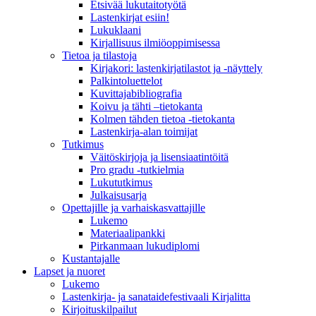
Etsivää lukutaitotyötä
Lastenkirjat esiin!
Lukuklaani
Kirjallisuus ilmiöoppimisessa
Tietoa ja tilastoja
Kirjakori: lastenkirjatilastot ja -näyttely
Palkintoluettelot
Kuvittaja­bibliografia
Koivu ja tähti –tietokanta
Kolmen tähden tietoa -tietokanta
Lastenkirja-alan toimijat
Tutkimus
Väitöskirjoja ja lisensiaatintöitä
Pro gradu -tutkielmia
Lukututkimus
Julkaisusarja
Opettajille ja varhaiskasvattajille
Lukemo
Materiaalipankki
Pirkanmaan lukudiplomi
Kustantajalle
Lapset ja nuoret
Lukemo
Lastenkirja- ja sanataidefestivaali Kirjalitta
Kirjoituskilpailut