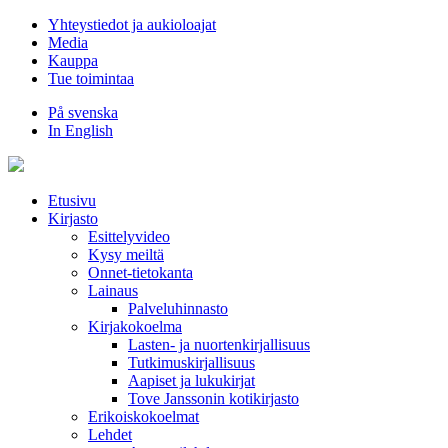
Hyppää
Yhteystiedot ja aukioloajat
sisältöön
Media
Kauppa
Tue toimintaa
På svenska
In English
Etusivu
Kirjasto
Esittelyvideo
Kysy meiltä
Onnet-tietokanta
Lainaus
Palveluhinnasto
Kirjakokoelma
Lasten- ja nuortenkirjallisuus
Tutkimuskirjallisuus
Aapiset ja lukukirjat
Tove Janssonin kotikirjasto
Erikoiskokoelmat
Lehdet