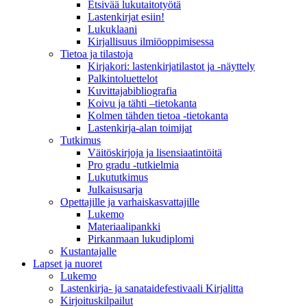
Etsivää lukutaitotyötä
Lastenkirjat esiin!
Lukuklaani
Kirjallisuus ilmiöoppimisessa
Tietoa ja tilastoja
Kirjakori: lastenkirjatilastot ja -näyttely
Palkintoluettelot
Kuvittaja­bibliografia
Koivu ja tähti –tietokanta
Kolmen tähden tietoa -tietokanta
Lastenkirja-alan toimijat
Tutkimus
Väitöskirjoja ja lisensiaatintöitä
Pro gradu -tutkielmia
Lukututkimus
Julkaisusarja
Opettajille ja varhaiskasvattajille
Lukemo
Materiaalipankki
Pirkanmaan lukudiplomi
Kustantajalle
Lapset ja nuoret
Lukemo
Lastenkirja- ja sanataidefestivaali Kirjalitta
Kirjoituskilpailut