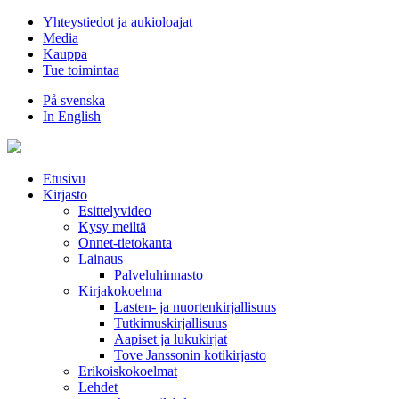
Hyppää
Yhteystiedot ja aukioloajat
sisältöön
Media
Kauppa
Tue toimintaa
På svenska
In English
Etusivu
Kirjasto
Esittelyvideo
Kysy meiltä
Onnet-tietokanta
Lainaus
Palveluhinnasto
Kirjakokoelma
Lasten- ja nuortenkirjallisuus
Tutkimuskirjallisuus
Aapiset ja lukukirjat
Tove Janssonin kotikirjasto
Erikoiskokoelmat
Lehdet