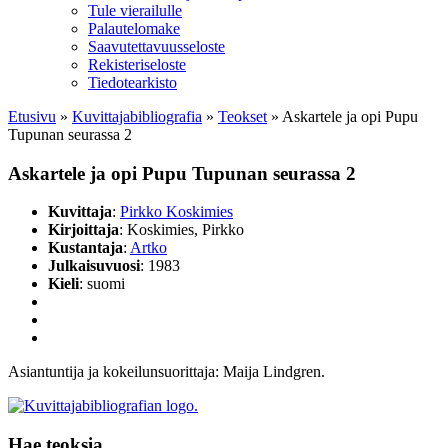
Tule vierailulle
Palautelomake
Saavutettavuusseloste
Rekisteriseloste
Tiedotearkisto
Etusivu
»
Kuvittaja­bibliografia
»
Teokset
»
Askartele ja opi Pupu
Tupunan seurassa 2
Askartele ja opi Pupu Tupunan seurassa 2
Kuvittaja
:
Pirkko Koskimies
Kirjoittaja
: Koskimies, Pirkko
Kustantaja
:
Artko
Julkaisuvuosi
: 1983
Kieli
: suomi
Asiantuntija ja kokeilunsuorittaja: Maija Lindgren.
Hae teoksia