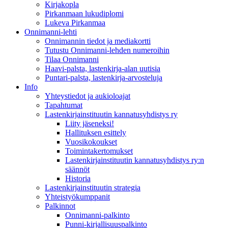
Kirjakopla
Pirkanmaan lukudiplomi
Lukeva Pirkanmaa
Onnimanni-lehti
Onnimannin tiedot ja mediakortti
Tutustu Onnimanni-lehden numeroihin
Tilaa Onnimanni
Haavi-palsta, lastenkirja-alan uutisia
Puntari-palsta, lastenkirja-arvosteluja
Info
Yhteystiedot ja aukioloajat
Tapahtumat
Lastenkirjainstituutin kannatusyhdistys ry
Liity jäseneksi!
Hallituksen esittely
Vuosikokoukset
Toimintakertomukset
Lastenkirjainstituutin kannatusyhdistys ry:n
säännöt
Historia
Lastenkirjainstituutin strategia
Yhteistyökumppanit
Palkinnot
Onnimanni-palkinto
Punni-kirjallisuuspalkinto