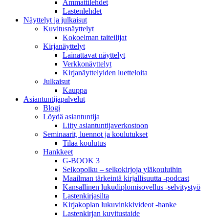
Ammattilehdet
Lastenlehdet
Näyttelyt ja julkaisut
Kuvitusnäyttelyt
Kokoelman taiteilijat
Kirjanäyttelyt
Lainattavat näyttelyt
Verkkonäyttelyt
Kirjanäyttelyiden luetteloita
Julkaisut
Kauppa
Asiantuntija­palvelut
Blogi
Löydä asiantuntija
Liity asiantuntijaverkostoon
Seminaarit, luennot ja koulutukset
Tilaa koulutus
Hankkeet
G-BOOK 3
Selkopolku – selkokirjoja yläkouluihin
Maailman tärkeintä kirjallisuutta -podcast
Kansallinen lukudiplomisovellus -selvitystyö
Lastenkirjasilta
Kirjakoplan lukuvinkkivideot -hanke
Lastenkirjan kuvitustaide