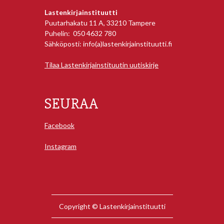
Lastenkirjainstituutti
Puutarhakatu 11 A, 33210 Tampere
Puhelin: 050 4632 780
Sähköposti: info(a)lastenkirjainstituutti.fi
Tilaa Lastenkirjainstituutin uutiskirje
SEURAA
Facebook
Instagram
Copyright © Lastenkirjainstituutti