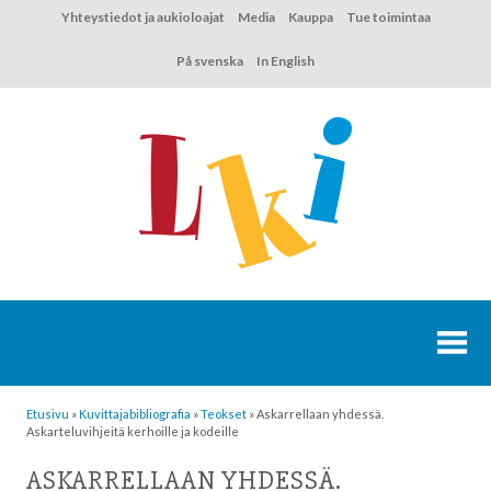
Hyppää
Yhteystiedot ja aukioloajat
Media
Kauppa
Tue toimintaa
sisältöön
På svenska
In English
Etusivu
»
Kuvittaja­bibliografia
»
Teokset
»
Askarrellaan yhdessä.
Askarteluvihjeitä kerhoille ja kodeille
ASKARRELLAAN YHDESSÄ.