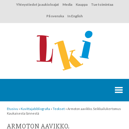
Hyppää
Yhteystiedot ja aukioloajat
Media
Kauppa
Tue toimintaa
sisältöön
På svenska
In English
Etusivu
»
Kuvittaja­bibliografia
»
Teokset
»
Armoton aavikko. Seikkailukertomus
Kaukaisesta lännestä
ARMOTON AAVIKKO.