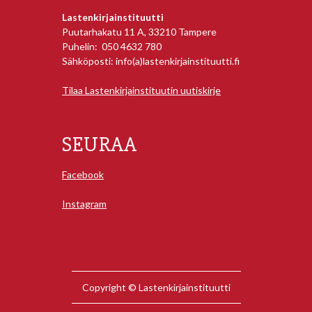
Lastenkirjainstituutti
Puutarhakatu 11 A, 33210 Tampere
Puhelin: 050 4632 780
Sähköposti: info(a)lastenkirjainstituutti.fi
Tilaa Lastenkirjainstituutin uutiskirje
SEURAA
Facebook
Instagram
Copyright © Lastenkirjainstituutti