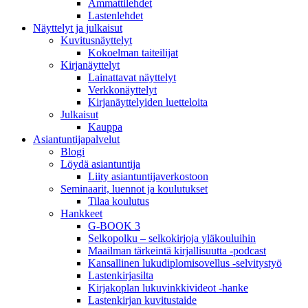
Ammattilehdet
Lastenlehdet
Näyttelyt ja julkaisut
Kuvitusnäyttelyt
Kokoelman taiteilijat
Kirjanäyttelyt
Lainattavat näyttelyt
Verkkonäyttelyt
Kirjanäyttelyiden luetteloita
Julkaisut
Kauppa
Asiantuntija­palvelut
Blogi
Löydä asiantuntija
Liity asiantuntijaverkostoon
Seminaarit, luennot ja koulutukset
Tilaa koulutus
Hankkeet
G-BOOK 3
Selkopolku – selkokirjoja yläkouluihin
Maailman tärkeintä kirjallisuutta -podcast
Kansallinen lukudiplomisovellus -selvitystyö
Lastenkirjasilta
Kirjakoplan lukuvinkkivideot -hanke
Lastenkirjan kuvitustaide