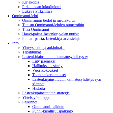
Kirjakopla
Pirkanmaan lukudiplomi
Lukeva Pirkanmaa
Onnimanni-lehti
Onnimannin tiedot ja mediakortti
Tutustu Onnimanni-lehden numeroihin
Tilaa Onnimanni
Haavi-palsta, lastenkirja-alan uutisia
Puntari-palsta, lastenkirja-arvosteluja
Info
Yhteystiedot ja aukioloajat
Tapahtumat
Lastenkirjainstituutin kannatusyhdistys ry
Liity jäseneksi!
Hallituksen esittely
Vuosikokoukset
Toimintakertomukset
Lastenkirjainstituutin kannatusyhdistys ry:n
säännöt
Historia
Lastenkirjainstituutin strategia
Yhteistyökumppanit
Palkinnot
Onnimanni-palkinto
Punni-kirjallisuuspalkinto