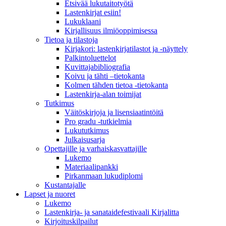
Etsivää lukutaitotyötä
Lastenkirjat esiin!
Lukuklaani
Kirjallisuus ilmiöoppimisessa
Tietoa ja tilastoja
Kirjakori: lastenkirjatilastot ja -näyttely
Palkintoluettelot
Kuvittaja­bibliografia
Koivu ja tähti –tietokanta
Kolmen tähden tietoa -tietokanta
Lastenkirja-alan toimijat
Tutkimus
Väitöskirjoja ja lisensiaatintöitä
Pro gradu -tutkielmia
Lukututkimus
Julkaisusarja
Opettajille ja varhaiskasvattajille
Lukemo
Materiaalipankki
Pirkanmaan lukudiplomi
Kustantajalle
Lapset ja nuoret
Lukemo
Lastenkirja- ja sanataidefestivaali Kirjalitta
Kirjoituskilpailut