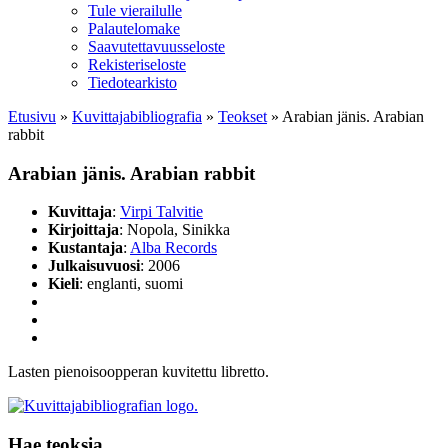
Tule vierailulle
Palautelomake
Saavutettavuusseloste
Rekisteriseloste
Tiedotearkisto
Etusivu
»
Kuvittaja­bibliografia
»
Teokset
»
Arabian jänis. Arabian
rabbit
Arabian jänis. Arabian rabbit
Kuvittaja
:
Virpi Talvitie
Kirjoittaja
: Nopola, Sinikka
Kustantaja
:
Alba Records
Julkaisuvuosi
: 2006
Kieli
: englanti, suomi
Lasten pienoisoopperan kuvitettu libretto.
Hae teoksia