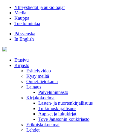
Hyppää
Yhteystiedot ja aukioloajat
sisältöön
Media
Kauppa
Tue toimintaa
På svenska
In English
Etusivu
Kirjasto
Esittelyvideo
Kysy meiltä
Onnet-tietokanta
Lainaus
Palveluhinnasto
Kirjakokoelma
Lasten- ja nuortenkirjallisuus
Tutkimuskirjallisuus
Aapiset ja lukukirjat
Tove Janssonin kotikirjasto
Erikoiskokoelmat
Lehdet