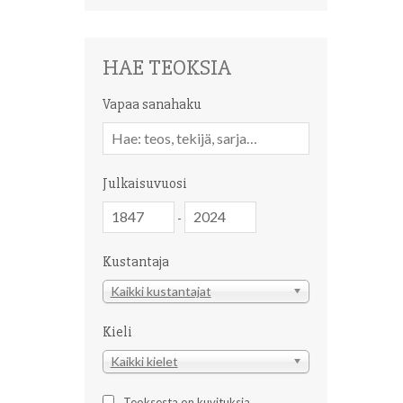
HAE TEOKSIA
Vapaa sanahaku
Vapaa
sanahaku
Julkaisuvuosi
Julkaisuvuosi
Julkaisuvuosi
-
Kustantaja
Kustantaja
Kaikki kustantajat
Kieli
Kieli
Kaikki kielet
Teoksesta on kuvituksia