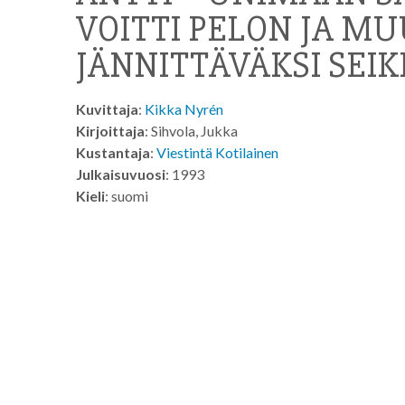
VOITTI PELON JA MU
JÄNNITTÄVÄKSI SEIK
Kuvittaja
:
Kikka Nyrén
Kirjoittaja
: Sihvola, Jukka
Kustantaja
:
Viestintä Kotilainen
Julkaisuvuosi
: 1993
Kieli
: suomi