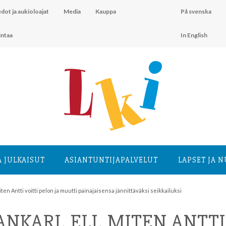
dot ja aukioloajat
Media
Kauppa
På svenska
intaa
In English
A JULKAISUT
ASIANTUNTIJA­PALVELUT
LAPSET JA 
iten Antti voitti pelon ja muutti painajaisensa jännittäväksi seikkailuksi
NKARI, ELI, MITEN ANTTI