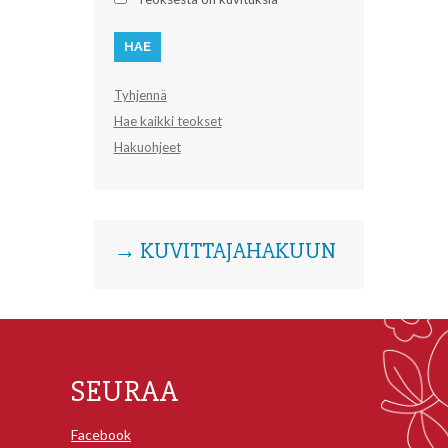
Tyhjennä
Hae kaikki teokset
Hakuohjeet
→ KUVITTAJAHAKUUN
SEURAA
Facebook