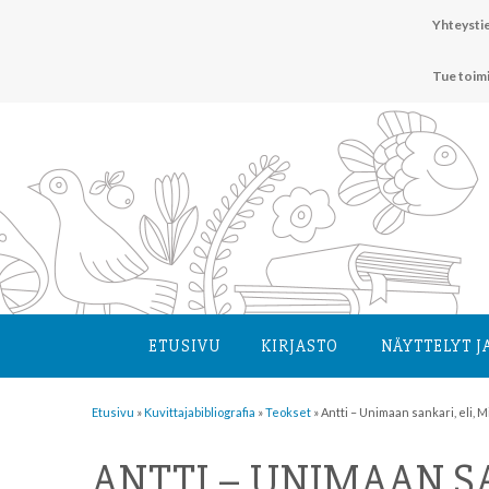
Hyppää
Yhteystie
sisältöön
Tue toim
ETUSIVU
KIRJASTO
NÄYTTELYT J
Etusivu
»
Kuvittaja­bibliografia
»
Teokset
»
Antti – Unimaan sankari, eli, M
ANTTI – UNIMAAN SA