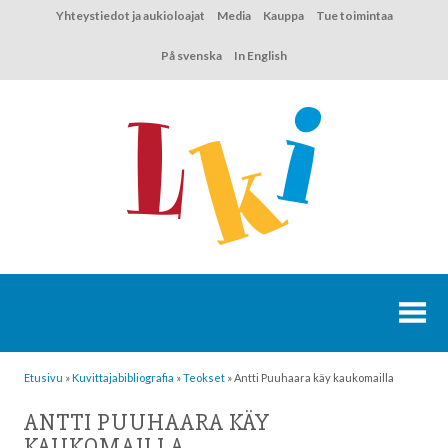
Hyppää
Yhteystiedot ja aukioloajat
Media
Kauppa
Tue toimintaa
sisältöön
På svenska
In English
Etusivu
»
Kuvittaja­bibliografia
»
Teokset
»
Antti Puuhaara käy kaukomailla
ANTTI PUUHAARA KÄY
KAUKOMAILLA