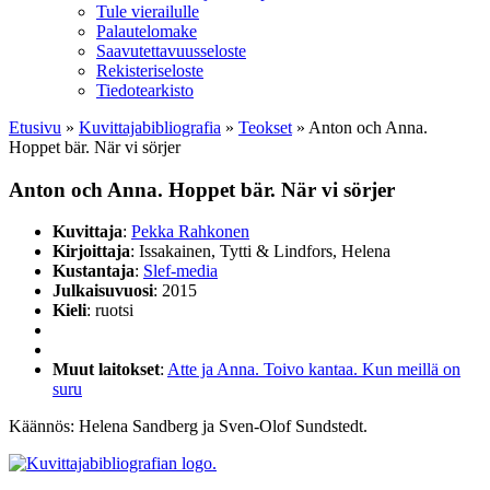
Tule vierailulle
Palautelomake
Saavutettavuusseloste
Rekisteriseloste
Tiedotearkisto
Etusivu
»
Kuvittaja­bibliografia
»
Teokset
»
Anton och Anna.
Hoppet bär. När vi sörjer
Anton och Anna. Hoppet bär. När vi sörjer
Kuvittaja
:
Pekka Rahkonen
Kirjoittaja
: Issakainen, Tytti & Lindfors, Helena
Kustantaja
:
Slef-media
Julkaisuvuosi
: 2015
Kieli
: ruotsi
Muut laitokset
:
Atte ja Anna. Toivo kantaa. Kun meillä on
suru
Käännös: Helena Sandberg ja Sven-Olof Sundstedt.