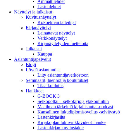
Ammattilehdet
Lastenlehdet
Näyttelyt ja julkaisut
Kuvitusnäyttelyt
Kokoelman taiteilijat
Kirjanäyttelyt
Lainattavat näyttelyt
Verkkonäyttelyt
Kirjanäyttelyiden luetteloita
Julkaisut
Kauppa
Asiantuntija­palvelut
Blogi
Löydä asiantuntija
Liity asiantuntijaverkostoon
Seminaarit, luennot ja koulutukset
Tilaa koulutus
Hankkeet
G-BOOK 3
Selkopolku – selkokirjoja yläkouluihin
Maailman tärkeintä kirjallisuutta -podcast
Kansallinen lukudiplomisovellus -selvitystyö
Lastenkirjasilta
Kirjakoplan lukuvinkkivideot -hanke
Lastenkirjan kuvitustaide