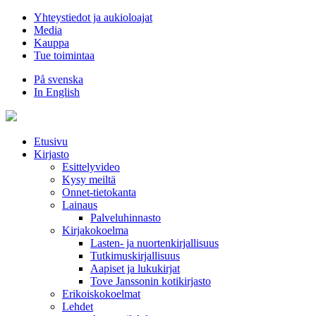
Hyppää
Yhteystiedot ja aukioloajat
sisältöön
Media
Kauppa
Tue toimintaa
På svenska
In English
Etusivu
Kirjasto
Esittelyvideo
Kysy meiltä
Onnet-tietokanta
Lainaus
Palveluhinnasto
Kirjakokoelma
Lasten- ja nuortenkirjallisuus
Tutkimuskirjallisuus
Aapiset ja lukukirjat
Tove Janssonin kotikirjasto
Erikoiskokoelmat
Lehdet