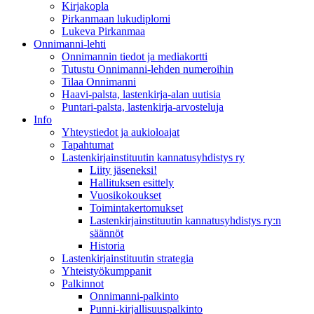
Kirjakopla
Pirkanmaan lukudiplomi
Lukeva Pirkanmaa
Onnimanni-lehti
Onnimannin tiedot ja mediakortti
Tutustu Onnimanni-lehden numeroihin
Tilaa Onnimanni
Haavi-palsta, lastenkirja-alan uutisia
Puntari-palsta, lastenkirja-arvosteluja
Info
Yhteystiedot ja aukioloajat
Tapahtumat
Lastenkirjainstituutin kannatusyhdistys ry
Liity jäseneksi!
Hallituksen esittely
Vuosikokoukset
Toimintakertomukset
Lastenkirjainstituutin kannatusyhdistys ry:n
säännöt
Historia
Lastenkirjainstituutin strategia
Yhteistyökumppanit
Palkinnot
Onnimanni-palkinto
Punni-kirjallisuuspalkinto