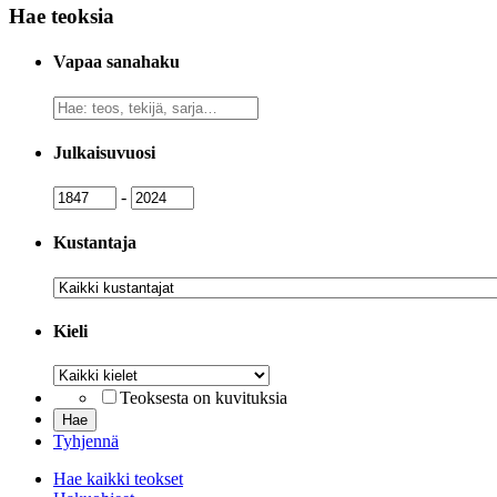
Hae teoksia
Vapaa sanahaku
Vapaa
sanahaku
Julkaisuvuosi
Julkaisuvuosi
Julkaisuvuosi
-
Kustantaja
Kustantaja
Kieli
Kieli
Teoksesta on kuvituksia
Tyhjennä
Hae kaikki teokset