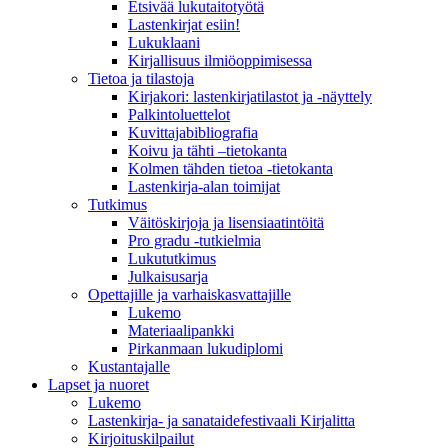
Etsivää lukutaitotyötä
Lastenkirjat esiin!
Lukuklaani
Kirjallisuus ilmiöoppimisessa
Tietoa ja tilastoja
Kirjakori: lastenkirjatilastot ja -näyttely
Palkintoluettelot
Kuvittaja­bibliografia
Koivu ja tähti –tietokanta
Kolmen tähden tietoa -tietokanta
Lastenkirja-alan toimijat
Tutkimus
Väitöskirjoja ja lisensiaatintöitä
Pro gradu -tutkielmia
Lukututkimus
Julkaisusarja
Opettajille ja varhaiskasvattajille
Lukemo
Materiaalipankki
Pirkanmaan lukudiplomi
Kustantajalle
Lapset ja nuoret
Lukemo
Lastenkirja- ja sanataidefestivaali Kirjalitta
Kirjoituskilpailut