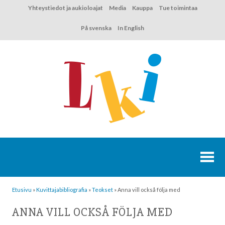
Hyppää
Yhteystiedot ja aukioloajat
Media
Kauppa
Tue toimintaa
sisältöön
På svenska
In English
Etusivu
»
Kuvittaja­bibliografia
»
Teokset
»
Anna vill också följa med
ANNA VILL OCKSÅ FÖLJA MED