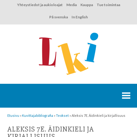
Hyppää
Yhteystiedot ja aukioloajat
Media
Kauppa
Tue toimintaa
sisältöön
På svenska
In English
Etusivu
»
Kuvittaja­bibliografia
»
Teokset
»
Aleksis 7E. Äidinkieli ja kirjallisuus
ALEKSIS 7E. ÄIDINKIELI JA
KIRJALLISUUS