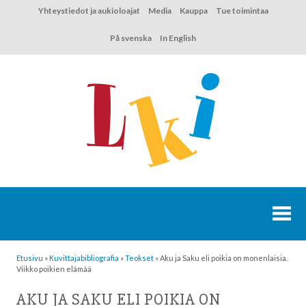
Hyppää
Yhteystiedot ja aukioloajat
Media
Kauppa
Tue toimintaa
sisältöön
På svenska
In English
Etusivu
»
Kuvittaja­bibliografia
»
Teokset
»
Aku ja Saku eli poikia on monenlaisia.
Viikko poikien elämää
AKU JA SAKU ELI POIKIA ON