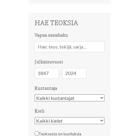
HAE TEOKSIA
Vapaa sanahaku
Vapaa
sanahaku
Julkaisuvuosi
Julkaisuvuosi
Julkaisuvuosi
-
Kustantaja
Kustantaja
Kieli
Kieli
Teoksesta on kuvituksia