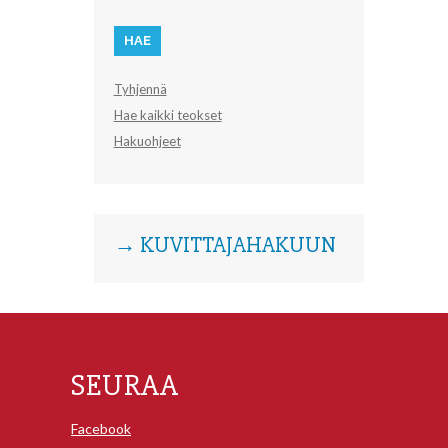
Tyhjennä
Hae kaikki teokset
Hakuohjeet
→ KUVITTAJAHAKUUN
SEURAA
Facebook