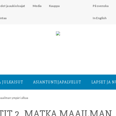
dot ja aukioloajat
Media
Kauppa
På svenska
intaa
In English
A JULKAISUT
ASIANTUNTIJA­PALVELUT
LAPSET JA 
 maailman ympäri alkaa
RTIT 2. MATKA MAAILMAN