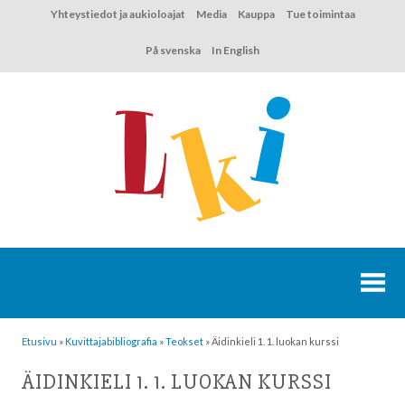
Hyppää
Yhteystiedot ja aukioloajat
Media
Kauppa
Tue toimintaa
sisältöön
På svenska
In English
Etusivu
»
Kuvittaja­bibliografia
»
Teokset
»
Äidinkieli 1. 1. luokan kurssi
ÄIDINKIELI 1. 1. LUOKAN KURSSI