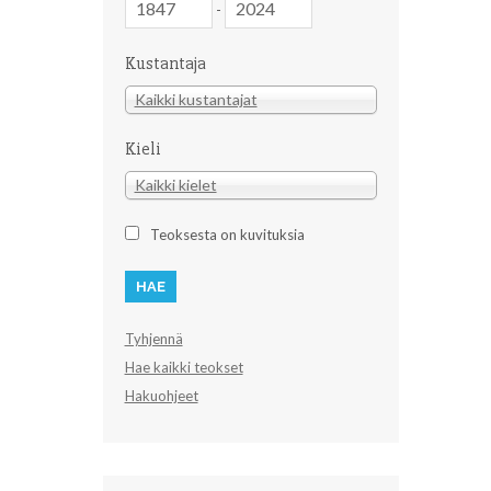
-
Kustantaja
Kustantaja
Kaikki kustantajat
Kieli
Kieli
Kaikki kielet
Teoksesta on kuvituksia
Tyhjennä
Hae kaikki teokset
Hakuohjeet