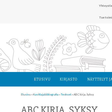
Hyppää
Yhteystie
sisältöön
Tue toim
ETUSIVU
KIRJASTO
NÄYTTELYT J
Etusivu
»
Kuvittaja­bibliografia
»
Teokset
»
ABC kirja. Syksy
ABC KIRJA. SYKSY