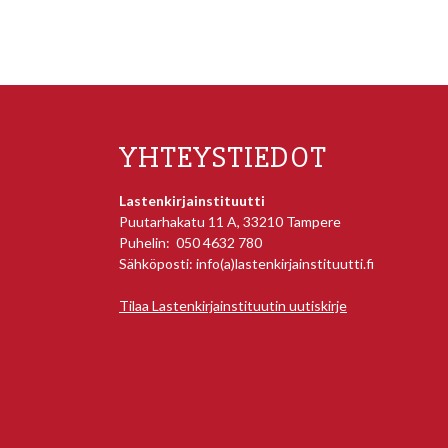
YHTEYSTIEDOT
Lastenkirjainstituutti
Puutarhakatu 11 A, 33210 Tampere
Puhelin: 050 4632 780
Sähköposti: info(a)lastenkirjainstituutti.fi
Tilaa Lastenkirjainstituutin uutiskirje