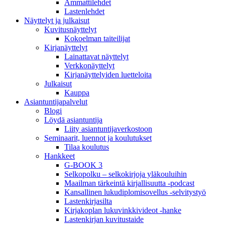
Ammattilehdet
Lastenlehdet
Näyttelyt ja julkaisut
Kuvitusnäyttelyt
Kokoelman taiteilijat
Kirjanäyttelyt
Lainattavat näyttelyt
Verkkonäyttelyt
Kirjanäyttelyiden luetteloita
Julkaisut
Kauppa
Asiantuntija­palvelut
Blogi
Löydä asiantuntija
Liity asiantuntijaverkostoon
Seminaarit, luennot ja koulutukset
Tilaa koulutus
Hankkeet
G-BOOK 3
Selkopolku – selkokirjoja yläkouluihin
Maailman tärkeintä kirjallisuutta -podcast
Kansallinen lukudiplomisovellus -selvitystyö
Lastenkirjasilta
Kirjakoplan lukuvinkkivideot -hanke
Lastenkirjan kuvitustaide