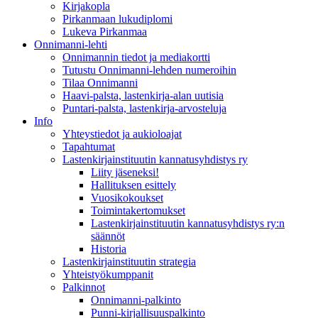
Kirjakopla
Pirkanmaan lukudiplomi
Lukeva Pirkanmaa
Onnimanni-lehti
Onnimannin tiedot ja mediakortti
Tutustu Onnimanni-lehden numeroihin
Tilaa Onnimanni
Haavi-palsta, lastenkirja-alan uutisia
Puntari-palsta, lastenkirja-arvosteluja
Info
Yhteystiedot ja aukioloajat
Tapahtumat
Lastenkirjainstituutin kannatusyhdistys ry
Liity jäseneksi!
Hallituksen esittely
Vuosikokoukset
Toimintakertomukset
Lastenkirjainstituutin kannatusyhdistys ry:n
säännöt
Historia
Lastenkirjainstituutin strategia
Yhteistyökumppanit
Palkinnot
Onnimanni-palkinto
Punni-kirjallisuuspalkinto