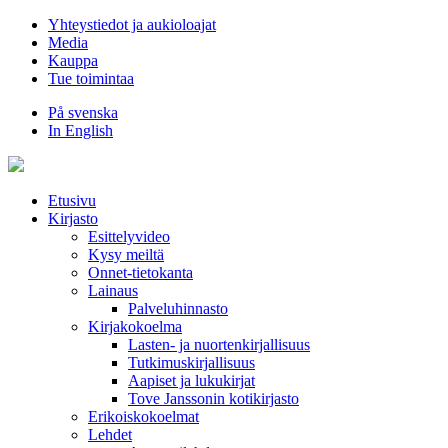
Hyppää
Yhteystiedot ja aukioloajat
sisältöön
Media
Kauppa
Tue toimintaa
På svenska
In English
Etusivu
Kirjasto
Esittelyvideo
Kysy meiltä
Onnet-tietokanta
Lainaus
Palveluhinnasto
Kirjakokoelma
Lasten- ja nuortenkirjallisuus
Tutkimuskirjallisuus
Aapiset ja lukukirjat
Tove Janssonin kotikirjasto
Erikoiskokoelmat
Lehdet