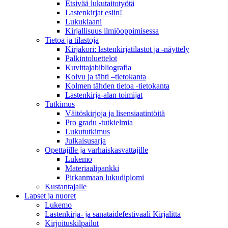
Etsivää lukutaitotyötä
Lastenkirjat esiin!
Lukuklaani
Kirjallisuus ilmiöoppimisessa
Tietoa ja tilastoja
Kirjakori: lastenkirjatilastot ja -näyttely
Palkintoluettelot
Kuvittaja­bibliografia
Koivu ja tähti –tietokanta
Kolmen tähden tietoa -tietokanta
Lastenkirja-alan toimijat
Tutkimus
Väitöskirjoja ja lisensiaatintöitä
Pro gradu -tutkielmia
Lukututkimus
Julkaisusarja
Opettajille ja varhaiskasvattajille
Lukemo
Materiaalipankki
Pirkanmaan lukudiplomi
Kustantajalle
Lapset ja nuoret
Lukemo
Lastenkirja- ja sanataidefestivaali Kirjalitta
Kirjoituskilpailut