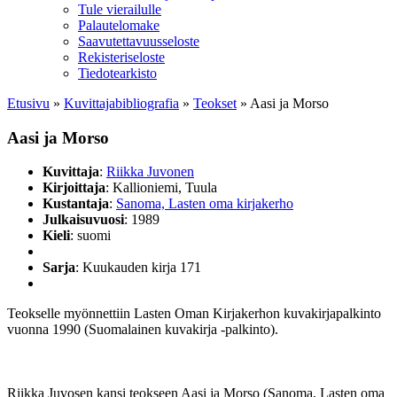
Tule vierailulle
Palautelomake
Saavutettavuusseloste
Rekisteriseloste
Tiedotearkisto
Etusivu
»
Kuvittaja­bibliografia
»
Teokset
»
Aasi ja Morso
Aasi ja Morso
Kuvittaja
:
Riikka Juvonen
Kirjoittaja
: Kallioniemi, Tuula
Kustantaja
:
Sanoma, Lasten oma kirjakerho
Julkaisuvuosi
: 1989
Kieli
: suomi
Sarja
: Kuukauden kirja 171
Teokselle myönnettiin Lasten Oman Kirjakerhon kuvakirjapalkinto
vuonna 1990 (Suomalainen kuvakirja -palkinto).
Riikka Juvosen kansi teokseen Aasi ja Morso (Sanoma, Lasten oma