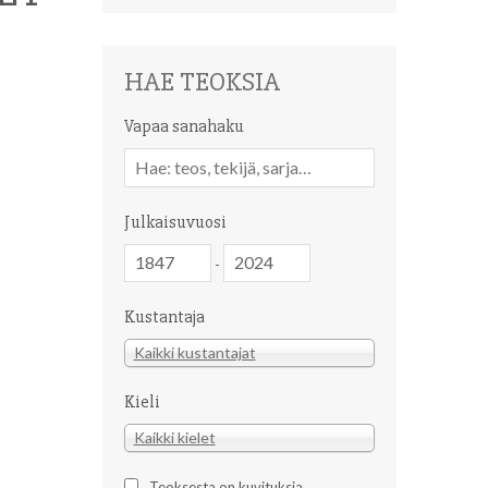
HAE TEOKSIA
Vapaa sanahaku
Vapaa
sanahaku
Julkaisuvuosi
Julkaisuvuosi
Julkaisuvuosi
-
Kustantaja
Kustantaja
Kaikki kustantajat
Kieli
Kieli
Kaikki kielet
Teoksesta on kuvituksia