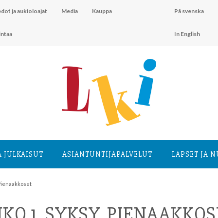
dot ja aukioloajat
Media
Kauppa
På svenska
intaa
In English
A JULKAISUT
ASIANTUNTIJA­PALVELUT
LAPSET JA 
 Pienaakkoset
KO 1. SYKSY. PIENAAKKO