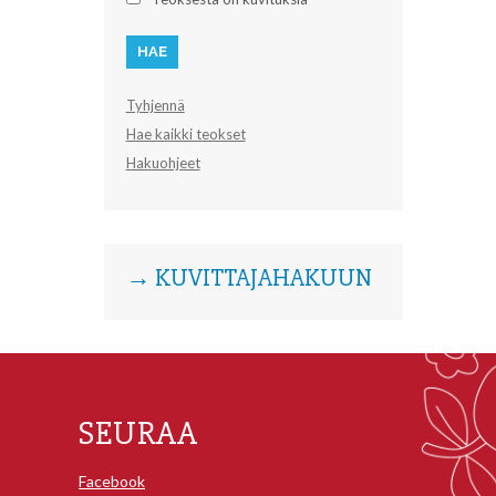
Tyhjennä
Hae kaikki teokset
Hakuohjeet
→ KUVITTAJAHAKUUN
SEURAA
Facebook