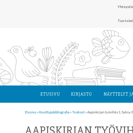
Hyppää
Yhteystie
sisältöön
Tue toim
ETUSIVU
KIRJASTO
NÄYTTELYT J
Etusivu
»
Kuvittaja­bibliografia
»
Teokset
»
Aapiskirjan työvihko 1. Syksy.
AAPISKIRJAN TYÖVIH