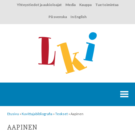
Hyppää
Yhteystiedot ja aukioloajat
Media
Kauppa
Tue toimintaa
sisältöön
På svenska
In English
Etusivu
»
Kuvittaja­bibliografia
»
Teokset
»
Aapinen
AAPINEN