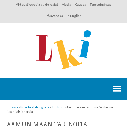
Hyppää
Yhteystiedot ja aukioloajat
Media
Kauppa
Tue toimintaa
sisältöön
På svenska
In English
Etusivu
»
Kuvittaja­bibliografia
»
Teokset
»
Aamun maan tarinoita. Valikoima
japanilaisia satuja
AAMUN MAAN TARINOITA.