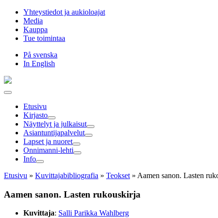
Hyppää
Yhteystiedot ja aukioloajat
sisältöön
Media
Kauppa
Tue toimintaa
På svenska
In English
Etusivu
Kirjasto
Näyttelyt ja julkaisut
Asiantuntija­palvelut
Lapset ja nuoret
Onnimanni-lehti
Info
Etusivu
»
Kuvittaja­bibliografia
»
Teokset
»
Aamen sanon. Lasten ruko
Aamen sanon. Lasten rukouskirja
Kuvittaja
:
Salli Parikka Wahlberg