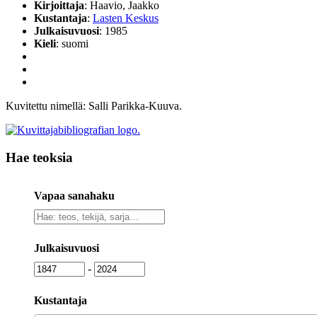
Kirjoittaja
: Haavio, Jaakko
Kustantaja
:
Lasten Keskus
Julkaisuvuosi
: 1985
Kieli
: suomi
Kuvitettu nimellä: Salli Parikka-Kuuva.
Hae teoksia
Vapaa sanahaku
Vapaa
sanahaku
Julkaisuvuosi
Julkaisuvuosi
Julkaisuvuosi
-
Kustantaja