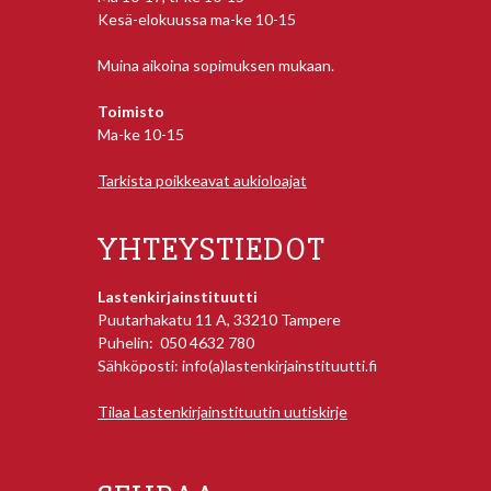
Kesä-elokuussa ma-ke 10-15
Muina aikoina sopimuksen mukaan.
Toimisto
Ma-ke 10-15
Tarkista poikkeavat aukioloajat
YHTEYSTIEDOT
Lastenkirjainstituutti
Puutarhakatu 11 A, 33210 Tampere
Puhelin: 050 4632 780
Sähköposti: info(a)lastenkirjainstituutti.fi
Tilaa Lastenkirjainstituutin uutiskirje