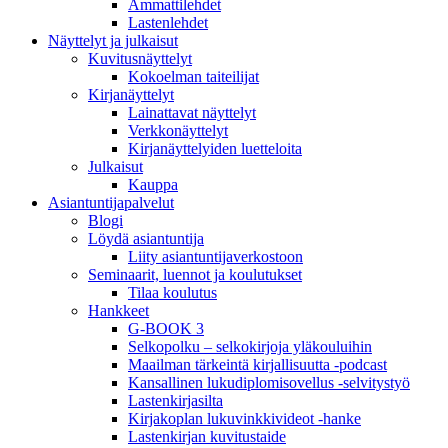
Ammattilehdet
Lastenlehdet
Näyttelyt ja julkaisut
Kuvitusnäyttelyt
Kokoelman taiteilijat
Kirjanäyttelyt
Lainattavat näyttelyt
Verkkonäyttelyt
Kirjanäyttelyiden luetteloita
Julkaisut
Kauppa
Asiantuntija­palvelut
Blogi
Löydä asiantuntija
Liity asiantuntijaverkostoon
Seminaarit, luennot ja koulutukset
Tilaa koulutus
Hankkeet
G-BOOK 3
Selkopolku – selkokirjoja yläkouluihin
Maailman tärkeintä kirjallisuutta -podcast
Kansallinen lukudiplomisovellus -selvitystyö
Lastenkirjasilta
Kirjakoplan lukuvinkkivideot -hanke
Lastenkirjan kuvitustaide