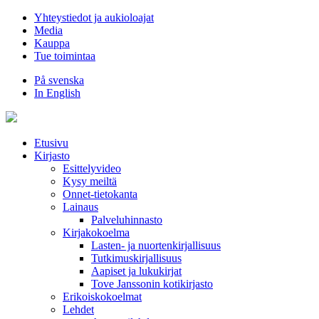
Hyppää
Yhteystiedot ja aukioloajat
sisältöön
Media
Kauppa
Tue toimintaa
På svenska
In English
Etusivu
Kirjasto
Esittelyvideo
Kysy meiltä
Onnet-tietokanta
Lainaus
Palveluhinnasto
Kirjakokoelma
Lasten- ja nuortenkirjallisuus
Tutkimuskirjallisuus
Aapiset ja lukukirjat
Tove Janssonin kotikirjasto
Erikoiskokoelmat
Lehdet