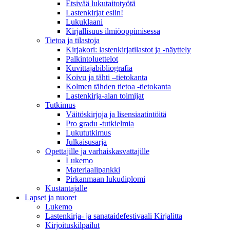
Etsivää lukutaitotyötä
Lastenkirjat esiin!
Lukuklaani
Kirjallisuus ilmiöoppimisessa
Tietoa ja tilastoja
Kirjakori: lastenkirjatilastot ja -näyttely
Palkintoluettelot
Kuvittaja­bibliografia
Koivu ja tähti –tietokanta
Kolmen tähden tietoa -tietokanta
Lastenkirja-alan toimijat
Tutkimus
Väitöskirjoja ja lisensiaatintöitä
Pro gradu -tutkielmia
Lukututkimus
Julkaisusarja
Opettajille ja varhaiskasvattajille
Lukemo
Materiaalipankki
Pirkanmaan lukudiplomi
Kustantajalle
Lapset ja nuoret
Lukemo
Lastenkirja- ja sanataidefestivaali Kirjalitta
Kirjoituskilpailut