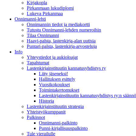
Kirjakopla
Pirkanmaan lukudiplomi
Lukeva Pirkanmaa
Onnimanni-lehti
Onnimannin tiedot ja mediakortti
Tutustu Onnimanni-lehden numeroihin
Tilaa Onnimanni
Haavi-palsta, lastenkirja-alan uutisia
Puntari-palsta, lastenkirja-arvosteluja
Info
Yhteystiedot ja aukioloajat
Tapahtumat
Lastenkirjainstituutin kannatusyhdistys ry
Liity jäseneksi!
Hallituksen esittely
Vuosikokoukset
Toimintakertomukset
Lastenkirjainstituutin kannatusyhdistys ry:n säännö
Historia
Lastenkirjainstituutin strategia
Yhteistyökumppanit
Palkinnot
Onnimanni-palkinto
Punni-kirjallisuuspalkinto
Tule vierailulle