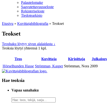
Palautelomake
Saavutettavuusseloste
Rekisteriseloste
Tiedotearkisto
Etusivu
»
Kuvittaja­bibliografia
»
Teokset
Teokset
Teoshaku löytyy sivun alalaidasta ↓
Teoksia löytyi yhteensä 1 kpl.
Teos
Kuvitta­ja
Kirjoitta­ja
Julkaisu­
Hörselhunden Hasse
Strömman, Kasper
Strömman, Nora
2009
Hae teoksia
Vapaa sanahaku
Vapaa
sanahaku