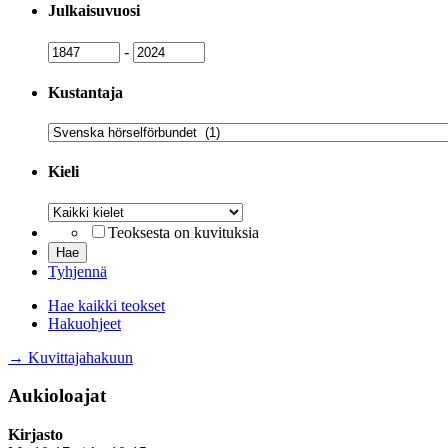
Julkaisuvuosi
Julkaisuvuosi
Julkaisuvuosi
-
Kustantaja
Kustantaja
Kieli
Kieli
Teoksesta on kuvituksia
Tyhjennä
Hae kaikki teokset
Hakuohjeet
→ Kuvittajahakuun
Aukioloajat
Kirjasto