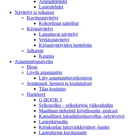
Ammattilehdet
Lastenlehdet
Näyttelyt ja julkaisut
Kuvitusnäyttelyt
Kokoelman taiteilijat
Kirjanäyttelyt
Lainattavat näyttelyt
Verkkonäyttelyt
Kirjanäyttelyiden luetteloita
Julkaisut
Kauppa
Asiantuntija­palvelut
Blogi
Löydä asiantuntija
Liity asiantuntijaverkostoon
Seminaarit, luennot ja koulutukset
Tilaa koulutus
Hankkeet
G-BOOK 3
Selkopolku – selkokirjoja yläkouluihin
Maailman tärkeintä kirjallisuutta -podcast
Kansallinen lukudiplomisovellus -selvitystyö
Lastenkirjasilta
Kirjakoplan lukuvinkkivideot -hanke
Lastenkirjan kuvitustaide