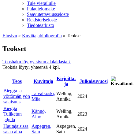
Tule vierailulle
Palautelomake
Saavutettavuusseloste
Rekisteriseloste
Tiedotearkisto
Etusivu
»
Kuvittaja­bibliografia
»
Teokset
Teokset
Teoshaku löytyy sivun alalaidasta ↓
Teoksia löytyi yhteensä 4 kpl.
Kirjoitta­
Teos
Kuvitta­ja
Julkaisu­vuosi
ja
Biegga ja
Taivalkoski,
Welling,
yöttömän yön
2024
Miia
Annika
salaisuus
Biegga
Kännö,
Welling,
Tuliketun
2023
Aino
Annika
jäljillä
Hautajaisissa
Aspegren,
Aspegren,
2024
sataa aina
Satu
Satu