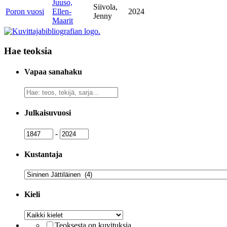
Juuso,
Siivola,
Poron vuosi
Ellen-
2024
Jenny
Maarit
Hae teoksia
Vapaa sanahaku
Vapaa
sanahaku
Julkaisuvuosi
Julkaisuvuosi
Julkaisuvuosi
-
Kustantaja
Kustantaja
Kieli
Kieli
Teoksesta on kuvituksia