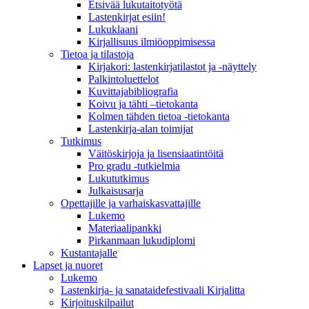
Etsivää lukutaitotyötä
Lastenkirjat esiin!
Lukuklaani
Kirjallisuus ilmiöoppimisessa
Tietoa ja tilastoja
Kirjakori: lastenkirjatilastot ja -näyttely
Palkintoluettelot
Kuvittaja­bibliografia
Koivu ja tähti –tietokanta
Kolmen tähden tietoa -tietokanta
Lastenkirja-alan toimijat
Tutkimus
Väitöskirjoja ja lisensiaatintöitä
Pro gradu -tutkielmia
Lukututkimus
Julkaisusarja
Opettajille ja varhaiskasvattajille
Lukemo
Materiaalipankki
Pirkanmaan lukudiplomi
Kustantajalle
Lapset ja nuoret
Lukemo
Lastenkirja- ja sanataidefestivaali Kirjalitta
Kirjoituskilpailut