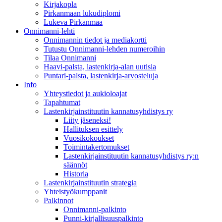
Kirjakopla
Pirkanmaan lukudiplomi
Lukeva Pirkanmaa
Onnimanni-lehti
Onnimannin tiedot ja mediakortti
Tutustu Onnimanni-lehden numeroihin
Tilaa Onnimanni
Haavi-palsta, lastenkirja-alan uutisia
Puntari-palsta, lastenkirja-arvosteluja
Info
Yhteystiedot ja aukioloajat
Tapahtumat
Lastenkirjainstituutin kannatusyhdistys ry
Liity jäseneksi!
Hallituksen esittely
Vuosikokoukset
Toimintakertomukset
Lastenkirjainstituutin kannatusyhdistys ry:n
säännöt
Historia
Lastenkirjainstituutin strategia
Yhteistyökumppanit
Palkinnot
Onnimanni-palkinto
Punni-kirjallisuuspalkinto