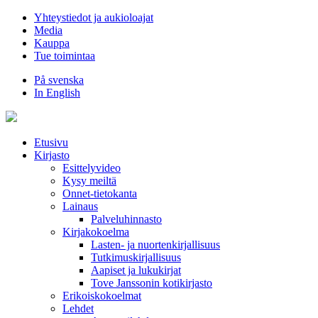
Hyppää
Yhteystiedot ja aukioloajat
sisältöön
Media
Kauppa
Tue toimintaa
På svenska
In English
Etusivu
Kirjasto
Esittelyvideo
Kysy meiltä
Onnet-tietokanta
Lainaus
Palveluhinnasto
Kirjakokoelma
Lasten- ja nuortenkirjallisuus
Tutkimuskirjallisuus
Aapiset ja lukukirjat
Tove Janssonin kotikirjasto
Erikoiskokoelmat
Lehdet