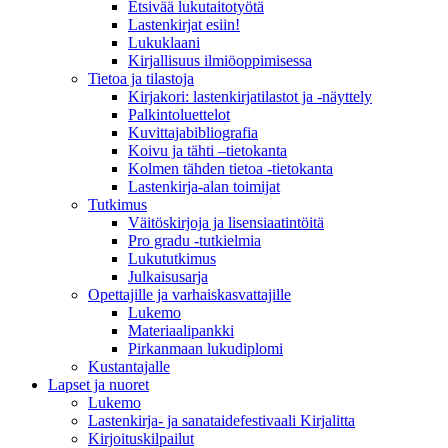
Etsivää lukutaitotyötä
Lastenkirjat esiin!
Lukuklaani
Kirjallisuus ilmiöoppimisessa
Tietoa ja tilastoja
Kirjakori: lastenkirjatilastot ja -näyttely
Palkintoluettelot
Kuvittaja­bibliografia
Koivu ja tähti –tietokanta
Kolmen tähden tietoa -tietokanta
Lastenkirja-alan toimijat
Tutkimus
Väitöskirjoja ja lisensiaatintöitä
Pro gradu -tutkielmia
Lukututkimus
Julkaisusarja
Opettajille ja varhaiskasvattajille
Lukemo
Materiaalipankki
Pirkanmaan lukudiplomi
Kustantajalle
Lapset ja nuoret
Lukemo
Lastenkirja- ja sanataidefestivaali Kirjalitta
Kirjoituskilpailut