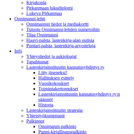
Kirjakopla
Pirkanmaan lukudiplomi
Lukeva Pirkanmaa
Onnimanni-lehti
Onnimannin tiedot ja mediakortti
Tutustu Onnimanni-lehden numeroihin
Tilaa Onnimanni
Haavi-palsta, lastenkirja-alan uutisia
Puntari-palsta, lastenkirja-arvosteluja
Info
Yhteystiedot ja aukioloajat
Tapahtumat
Lastenkirjainstituutin kannatusyhdistys ry
Liity jäseneksi!
Hallituksen esittely
Vuosikokoukset
Toimintakertomukset
Lastenkirjainstituutin kannatusyhdistys ry:n
säännöt
Historia
Lastenkirjainstituutin strategia
Yhteistyökumppanit
Palkinnot
Onnimanni-palkinto
Punni-kirjallisuuspalkinto