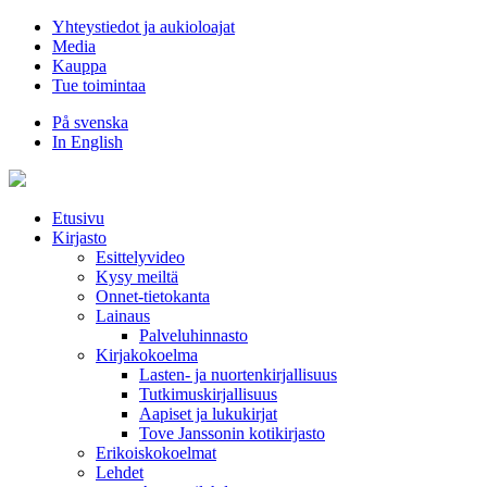
Hyppää
Yhteystiedot ja aukioloajat
sisältöön
Media
Kauppa
Tue toimintaa
På svenska
In English
Etusivu
Kirjasto
Esittelyvideo
Kysy meiltä
Onnet-tietokanta
Lainaus
Palveluhinnasto
Kirjakokoelma
Lasten- ja nuortenkirjallisuus
Tutkimuskirjallisuus
Aapiset ja lukukirjat
Tove Janssonin kotikirjasto
Erikoiskokoelmat
Lehdet