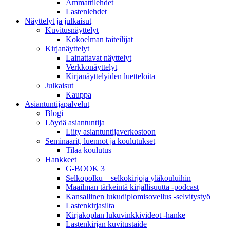
Ammattilehdet
Lastenlehdet
Näyttelyt ja julkaisut
Kuvitusnäyttelyt
Kokoelman taiteilijat
Kirjanäyttelyt
Lainattavat näyttelyt
Verkkonäyttelyt
Kirjanäyttelyiden luetteloita
Julkaisut
Kauppa
Asiantuntija­palvelut
Blogi
Löydä asiantuntija
Liity asiantuntijaverkostoon
Seminaarit, luennot ja koulutukset
Tilaa koulutus
Hankkeet
G-BOOK 3
Selkopolku – selkokirjoja yläkouluihin
Maailman tärkeintä kirjallisuutta -podcast
Kansallinen lukudiplomisovellus -selvitystyö
Lastenkirjasilta
Kirjakoplan lukuvinkkivideot -hanke
Lastenkirjan kuvitustaide