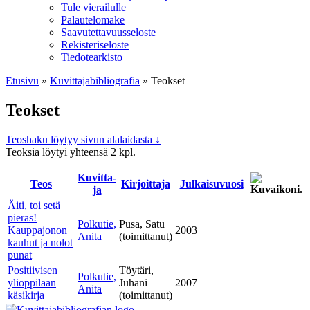
Tule vierailulle
Palautelomake
Saavutettavuusseloste
Rekisteriseloste
Tiedotearkisto
Etusivu
»
Kuvittaja­bibliografia
»
Teokset
Teokset
Teoshaku löytyy sivun alalaidasta ↓
Teoksia löytyi yhteensä 2 kpl.
Kuvitta­
Teos
Kirjoitta­ja
Julkaisu­vuosi
ja
Äiti, toi setä
pieras!
Polkutie,
Pusa, Satu
Kauppajonon
2003
Anita
(toimittanut)
kauhut ja nolot
punat
Positiivisen
Töytäri,
Polkutie,
ylioppilaan
Juhani
2007
Anita
käsikirja
(toimittanut)