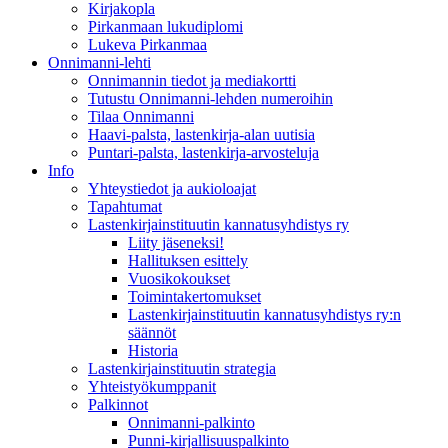
Kirjakopla
Pirkanmaan lukudiplomi
Lukeva Pirkanmaa
Onnimanni-lehti
Onnimannin tiedot ja mediakortti
Tutustu Onnimanni-lehden numeroihin
Tilaa Onnimanni
Haavi-palsta, lastenkirja-alan uutisia
Puntari-palsta, lastenkirja-arvosteluja
Info
Yhteystiedot ja aukioloajat
Tapahtumat
Lastenkirjainstituutin kannatusyhdistys ry
Liity jäseneksi!
Hallituksen esittely
Vuosikokoukset
Toimintakertomukset
Lastenkirjainstituutin kannatusyhdistys ry:n
säännöt
Historia
Lastenkirjainstituutin strategia
Yhteistyökumppanit
Palkinnot
Onnimanni-palkinto
Punni-kirjallisuuspalkinto