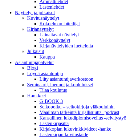
Ammattilehdet
Lastenlehdet
Näyttelyt ja julkaisut
Kuvitusnäyttelyt
Kokoelman taiteilijat
Kirjanäyttelyt
Lainattavat näyttelyt
Verkkonäyttelyt
Kirjanäyttelyiden luetteloita
Julkaisut
Kauppa
Asiantuntija­palvelut
Blogi
Löydä asiantuntija
Liity asiantuntijaverkostoon
Seminaarit, luennot ja koulutukset
Tilaa koulutus
Hankkeet
G-BOOK 3
Selkopolku – selkokirjoja yläkouluihin
Maailman tärkeintä kirjallisuutta -podcast
Kansallinen lukudiplomisovellus -selvitystyö
Lastenkirjasilta
Kirjakoplan lukuvinkkivideot -hanke
Lastenkirjan kuvitustaide