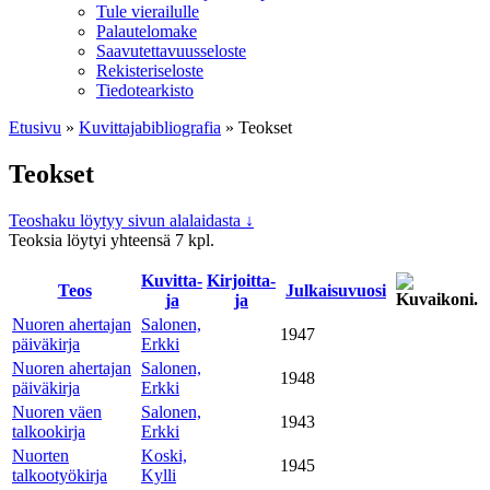
Tule vierailulle
Palautelomake
Saavutettavuusseloste
Rekisteriseloste
Tiedotearkisto
Etusivu
»
Kuvittaja­bibliografia
»
Teokset
Teokset
Teoshaku löytyy sivun alalaidasta ↓
Teoksia löytyi yhteensä 7 kpl.
Kuvitta­
Kirjoitta­
Teos
Julkaisu­vuosi
ja
ja
Nuoren ahertajan
Salonen,
1947
päiväkirja
Erkki
Nuoren ahertajan
Salonen,
1948
päiväkirja
Erkki
Nuoren väen
Salonen,
1943
talkookirja
Erkki
Nuorten
Koski,
1945
talkootyökirja
Kylli