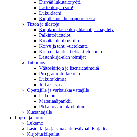
Etsivää lukutaitotyötä
Lastenkirjat esiin!
Lukuklaani
Kirjallisuus ilmiöoppimisessa
Tietoa ja tilastoja
Kirjakori: lastenkirjatilastot ja -näyttely
Palkintoluettelot
Kuvittaja­bibliografia
Koivu ja tähti –tietokanta
Kolmen tähden tietoa -tietokanta
Lastenkirja-alan toimijat
Tutkimus
Väitöskirjoja ja lisensiaatintöitä
Pro gradu -tutkielmia
Lukututkimus
Julkaisusarja
Opettajille ja varhaiskasvattajille
Lukemo
Materiaalipankki
Pirkanmaan lukudiplomi
Kustantajalle
Lapset ja nuoret
Lukemo
Lastenkirja- ja sanataidefestivaali Kirjalitta
Kirjoituskilpailut