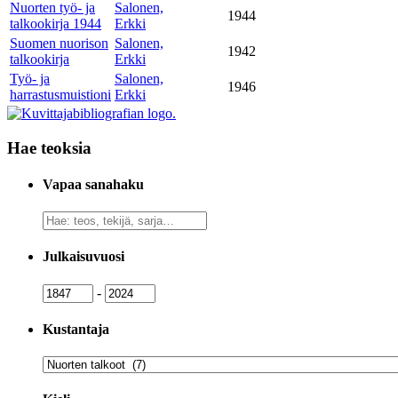
Nuorten työ- ja
Salonen,
1944
talkookirja 1944
Erkki
Suomen nuorison
Salonen,
1942
talkookirja
Erkki
Työ- ja
Salonen,
1946
harrastusmuistioni
Erkki
Hae teoksia
Vapaa sanahaku
Vapaa
sanahaku
Julkaisuvuosi
Julkaisuvuosi
Julkaisuvuosi
-
Kustantaja
Kustantaja