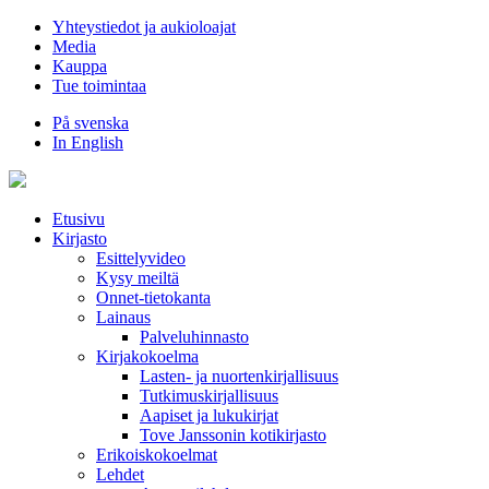
Hyppää
Yhteystiedot ja aukioloajat
sisältöön
Media
Kauppa
Tue toimintaa
På svenska
In English
Etusivu
Kirjasto
Esittelyvideo
Kysy meiltä
Onnet-tietokanta
Lainaus
Palveluhinnasto
Kirjakokoelma
Lasten- ja nuortenkirjallisuus
Tutkimuskirjallisuus
Aapiset ja lukukirjat
Tove Janssonin kotikirjasto
Erikoiskokoelmat
Lehdet